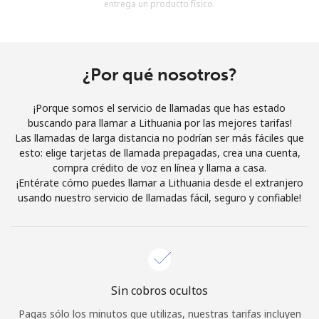
entrega un producto físico.
Al abrir una cuenta en este sitio web, estoy de acuerdo con
estos
Términos y condiciones.
Únete
¿Por qué nosotros?
¡Porque somos el servicio de llamadas que has estado
buscando para llamar a Lithuania por las mejores tarifas!
Las llamadas de larga distancia no podrían ser más fáciles que
¡Hola!
esto: elige tarjetas de llamada prepagadas, crea una cuenta,
compra crédito de voz en línea y llama a casa.
¡Entérate cómo puedes llamar a Lithuania desde el extranjero
Inicia sesión o
REGÍSTRATE →
usando nuestro servicio de llamadas fácil, seguro y confiable!
Sin cobros ocultos
¿Olvidaste tu contraseña? →
Pagas sólo los minutos que utilizas, nuestras tarifas incluyen