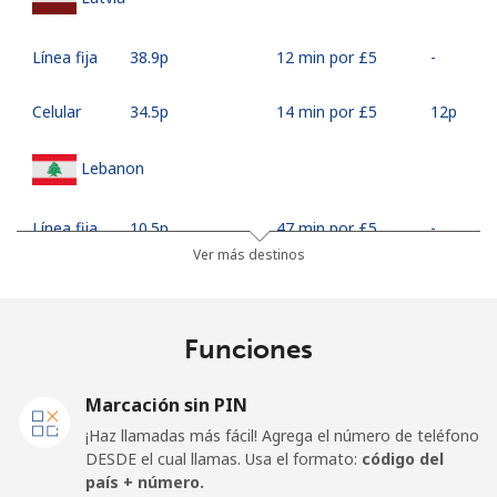
Línea fija
⁦38.9p⁩
12 min por ⁦£5⁩
-
Celular
⁦34.5p⁩
14 min por ⁦£5⁩
⁦12p⁩
Lebanon
Línea fija
⁦10.5p⁩
47 min por ⁦£5⁩
-
Ver más destinos
Celular
⁦19.5p⁩
25 min por ⁦£5⁩
-
Lesotho
Funciones
Línea fija
⁦51.5p⁩
9 min por ⁦£5⁩
-
Marcación sin PIN
¡Haz llamadas más fácil! Agrega el número de teléfono
Celular
⁦50.9p⁩
9 min por ⁦£5⁩
⁦6p⁩
DESDE el cual llamas. Usa el formato:
código del
país + número.