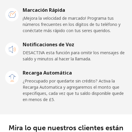
Liberia
Marcación Rápida
¡Mejora la velocidad de marcado! Programa tus
Línea fija
⁦53.9p⁩
9 min por ⁦£5⁩
-
números frecuentes en los dígitos de tu teléfono y
conéctate más rápido con tus seres queridos.
Celular
⁦37.5p⁩
13 min por ⁦£5⁩
-
Notificaciones de Voz
Libya
DESACTIVA esta función para omitir los mensajes de
saldo y minutos al hacer la llamada.
Línea fija
⁦31.5p⁩
15 min por ⁦£5⁩
-
Recarga Automática
Celular
⁦32.9p⁩
15 min por ⁦£5⁩
-
¿Preocupado por quedarte sin crédito? Activa la
Recarga Automatica y agregaremos el monto que
especifiques, cada vez que tu saldo disponible quede
Liechtenstein
en menos de ⁦£5⁩.
Línea fija
⁦11.5p⁩
43 min por ⁦£5⁩
-
Celular
⁦10.9p⁩
45 min por ⁦£5⁩
-
Mira lo que nuestros clientes están