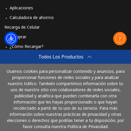
Aplicaciones
Calculadora de ahorros
Recarga de Celular
Comprar
¿Cómo Recargar?
Travel eSIM
Todos Los Productos
Comprar
Usamos cookies para personalizar contenido y anuncios, para
Cómo funciona
proporcionar funciones de redes sociales y para analizar
nuestro tráfico. También compartimos información sobre tu
uso de nuestro sitio con colaboradores de redes sociales,
publicidad y analítica que pueden combinarla con otra
Paga con
información que les hayas proporcionado o que hayan
recolectado a partir de tu uso de su servicio. Para más
información sobre nuestras prácticas de privacidad y otras
elecciones o derechos que podrías tener a tu disposición, por
favor consulta nuestra Política de Privacidad.