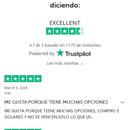
diciendo:
Lithuania
EXCELLENT
Línea fija
⁦3.9p⁩
128 min por ⁦£5⁩
-
Celular
⁦4.9p⁩
102 min por ⁦£5⁩
⁦5p⁩
4.7 de 5 basado en 1175 de revisiones
Luxembourg
Powered by
Lee más reseñas →
Línea fija
⁦23.9p⁩
20 min por ⁦£5⁩
-
Celular
⁦21.9p⁩
22 min por ⁦£5⁩
⁦11p⁩
March 3, 2026
mar
ME GUSTA PORQUE TIENE MUCHAS OPCIONES
ME GUSTA PORQUE TIENE MUCHAS OPCIONES, COMPRO 5
DOLARES Y NO SE VENCEN,SOLO LO QUE US...