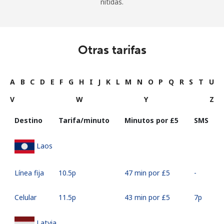
nítidas.
Otras tarifas
A
B
C
D
E
F
G
H
I
J
K
L
M
N
O
P
Q
R
S
T
U
V
W
Y
Z
Destino
Tarifa/minuto
Minutos por ⁦£5⁩
SMS
Laos
Línea fija
⁦10.5p⁩
47 min por ⁦£5⁩
-
Celular
⁦11.5p⁩
43 min por ⁦£5⁩
⁦7p⁩
Latvia