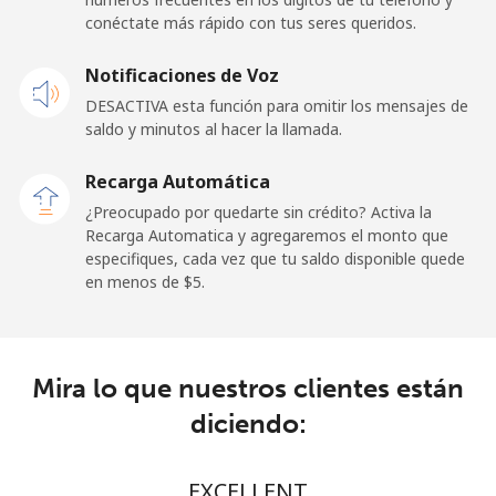
conéctate más rápido con tus seres queridos.
Celular
⁦95.5c⁩
5 min por
-
Notificaciones de Voz
⁦$5⁩
DESACTIVA esta función para omitir los mensajes de
saldo y minutos al hacer la llamada.
Kuwait
Recarga Automática
Línea fija
⁦10.5c⁩
47 min por
-
¿Preocupado por quedarte sin crédito? Activa la
⁦$5⁩
Recarga Automatica y agregaremos el monto que
especifiques, cada vez que tu saldo disponible quede
Celular
⁦9.9c⁩
50 min por
-
en menos de ⁦$5⁩.
⁦$5⁩
Kyrgyzstan
Mira lo que nuestros clientes están
Línea fija
⁦43.9c⁩
11 min por
-
diciendo:
⁦$5⁩
Celular
⁦51.9c⁩
9 min por
-
EXCELLENT