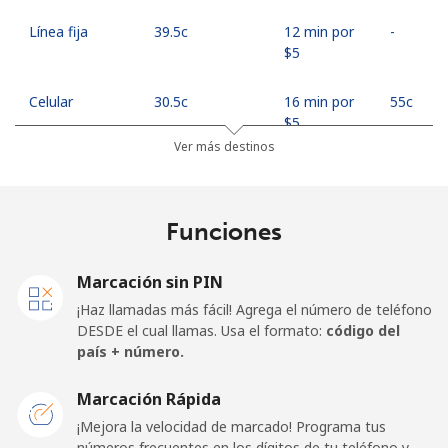
Línea fija
⁦39.5c⁩
12 min por
-
⁦$5⁩
Celular
⁦30.5c⁩
16 min por
⁦55c⁩
⁦$5⁩
Ver más destinos
Mobile -
⁦27.5c⁩
18 min por
⁦55c⁩
Safaricom
⁦$5⁩
Funciones
Kiribati
Marcación sin PIN
All country
⁦313.5c⁩
1 min por
-
¡Haz llamadas más fácil! Agrega el número de teléfono
⁦$5⁩
DESDE el cual llamas. Usa el formato:
código del
país + número.
Kosovo
Marcación Rápida
Línea fija
⁦48.9c⁩
10 min por
-
¡Mejora la velocidad de marcado! Programa tus
⁦$5⁩
números frecuentes en los dígitos de tu teléfono y