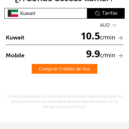
Tarifas
AUD
10.5
c
/min
Kuwait
No se ha creado una contraseña
9.9
c
/min
Mobile
Mínimo 8 caracteres
Una letra mayúscula y una minúscula
Un número
Comprar Crédito de Voz
Un caracter especial
El crédito prepagado es una tarjeta de llamadas digital disponible en
línea y está hecho para llamadas virtuales internacionales. No se
entrega un producto físico.
Mantente en contacto para recibir nuestras mejores
ofertas.