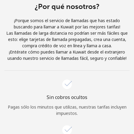
Al abrir una cuenta en este sitio web, estoy de acuerdo con
¿Por qué nosotros?
estos
Términos y condiciones.
¡Porque somos el servicio de llamadas que has estado
buscando para llamar a Kuwait por las mejores tarifas!
Únete
Las llamadas de larga distancia no podrían ser más fáciles que
esto: elige tarjetas de llamada prepagadas, crea una cuenta,
compra crédito de voz en línea y llama a casa.
¡Entérate cómo puedes llamar a Kuwait desde el extranjero
usando nuestro servicio de llamadas fácil, seguro y confiable!
¡Hola!
Inicia sesión o
REGÍSTRATE →
Sin cobros ocultos
Pagas sólo los minutos que utilizas, nuestras tarifas incluyen
impuestos.
¿Olvidaste tu contraseña? →