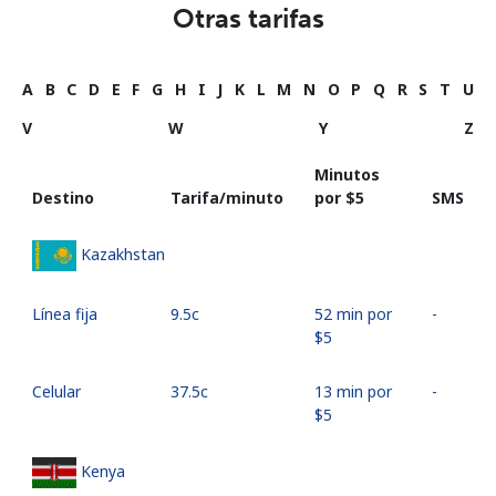
Otras tarifas
A
B
C
D
E
F
G
H
I
J
K
L
M
N
O
P
Q
R
S
T
U
V
W
Y
Z
Minutos
Destino
Tarifa/minuto
por ⁦$5⁩
SMS
Kazakhstan
Línea fija
⁦9.5c⁩
52 min por
-
⁦$5⁩
Celular
⁦37.5c⁩
13 min por
-
⁦$5⁩
Kenya