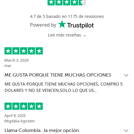
Línea fija
⁦1.5¢⁩
333 min por ⁦$5⁩
-
4.7 de 5 basado en 1175 de revisiones
Celular
⁦1.6¢⁩
312 min por ⁦$5⁩
⁦8¢⁩
Powered by
Lee más reseñas →
Ivory Coast
Línea fija
⁦58.9¢⁩
8 min por ⁦$5⁩
-
March 3, 2026
mar
Celular
⁦46.9¢⁩
10 min por ⁦$5⁩
⁦32¢⁩
ME GUSTA PORQUE TIENE MUCHAS OPCIONES
ME GUSTA PORQUE TIENE MUCHAS OPCIONES, COMPRO 5
DOLARES Y NO SE VENCEN,SOLO LO QUE US...
April 9, 2025
Migdalia Agostini
Llama Colombia...la mejor opción.