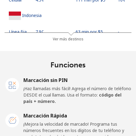
Indonesia
Línea fija
⁦7.9¢⁩
63 min por ⁦$5⁩
-
Ver más destinos
Jakarta
⁦5.5¢⁩
90 min por ⁦$5⁩
-
Celular
⁦6.9¢⁩
72 min por ⁦$5⁩
-
Funciones
Iran
Marcación sin PIN
¡Haz llamadas más fácil! Agrega el número de teléfono
Línea fija
⁦27.5¢⁩
18 min por ⁦$5⁩
-
DESDE el cual llamas. Usa el formato:
código del
país + número.
Celular
⁦34.5¢⁩
14 min por ⁦$5⁩
-
Marcación Rápida
Iraq
¡Mejora la velocidad de marcado! Programa tus
números frecuentes en los dígitos de tu teléfono y