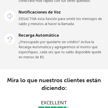
conéctate más rápido con tus seres queridos.
Línea fija
⁦26.9¢⁩
18 min por ⁦$5⁩
-
Notificaciones de Voz
Celular
⁦29.5¢⁩
16 min por ⁦$5⁩
-
DESACTIVA esta función para omitir los mensajes de
saldo y minutos al hacer la llamada.
Ireland
Recarga Automática
Línea fija
⁦1.6¢⁩
312 min por ⁦$5⁩
-
¿Preocupado por quedarte sin crédito? Activa la
Recarga Automatica y agregaremos el monto que
especifiques, cada vez que tu saldo disponible quede
Celular
⁦2.5¢⁩
200 min por ⁦$5⁩
-
en menos de ⁦$5⁩.
Israel
Línea fija
⁦4.9¢⁩
102 min por ⁦$5⁩
-
Mira lo que nuestros clientes están
diciendo:
Celular
⁦13.9¢⁩
35 min por ⁦$5⁩
-
Italy
EXCELLENT