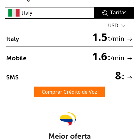
Tarifas
USD
1.5
¢
/min
Italy
No se ha creado una contraseña
1.6
¢
/min
Mobile
Mínimo 8 caracteres
Una letra mayúscula y una minúscula
8
Un número
¢
SMS
Un caracter especial
Comprar Crédito de Voz
Mantente en contacto para recibir nuestras mejores
ofertas.
Mejor oferta