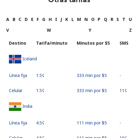
A
B
C
D
E
F
G
H
I
J
K
L
M
N
O
P
Q
R
S
T
U
V
W
Y
Z
Destino
Tarifa/minuto
Minutos por ⁦$5⁩
SMS
Iceland
Línea fija
⁦1.5¢⁩
333 min por ⁦$5⁩
-
Celular
⁦1.5¢⁩
333 min por ⁦$5⁩
⁦11¢⁩
India
Línea fija
⁦4.5¢⁩
111 min por ⁦$5⁩
-
Celular
⁦4.5¢⁩
111 min por ⁦$5⁩
⁦10¢⁩