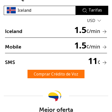
Tarifas
USD
1.5
¢
/min
Iceland
No se ha creado una contraseña
1.5
¢
/min
Mobile
Mínimo 8 caracteres
Una letra mayúscula y una minúscula
11
Un número
¢
SMS
Un caracter especial
Comprar Crédito de Voz
Mantente en contacto para recibir nuestras mejores
ofertas.
Mejor oferta