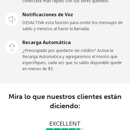
conéctate más rápido con tus seres queridos.
Línea fija
⁦26.9¢⁩
18 min por ⁦$5⁩
-
Notificaciones de Voz
Celular
⁦29.5¢⁩
16 min por ⁦$5⁩
-
DESACTIVA esta función para omitir los mensajes de
saldo y minutos al hacer la llamada.
Ireland
Recarga Automática
Línea fija
⁦1.6¢⁩
312 min por ⁦$5⁩
-
¿Preocupado por quedarte sin crédito? Activa la
Recarga Automatica y agregaremos el monto que
especifiques, cada vez que tu saldo disponible quede
Celular
⁦2.5¢⁩
200 min por ⁦$5⁩
-
en menos de ⁦$5⁩.
Israel
Línea fija
⁦4.9¢⁩
102 min por ⁦$5⁩
-
Mira lo que nuestros clientes están
diciendo:
Celular
⁦13.9¢⁩
35 min por ⁦$5⁩
-
Italy
EXCELLENT