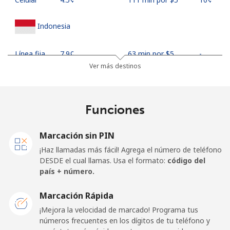
Indonesia
Línea fija
⁦7.9¢⁩
63 min por ⁦$5⁩
-
Ver más destinos
Jakarta
⁦5.5¢⁩
90 min por ⁦$5⁩
-
Celular
⁦6.9¢⁩
72 min por ⁦$5⁩
-
Funciones
Iran
Marcación sin PIN
¡Haz llamadas más fácil! Agrega el número de teléfono
Línea fija
⁦27.5¢⁩
18 min por ⁦$5⁩
-
DESDE el cual llamas. Usa el formato:
código del
país + número.
Celular
⁦34.5¢⁩
14 min por ⁦$5⁩
-
Marcación Rápida
Iraq
¡Mejora la velocidad de marcado! Programa tus
números frecuentes en los dígitos de tu teléfono y