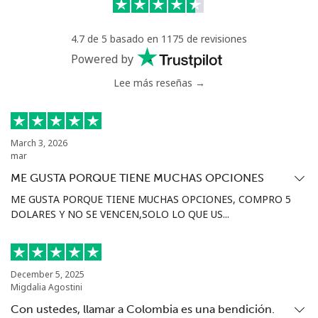
Línea fija
⁦1.5¢⁩
333 min por ⁦$5⁩
-
4.7 de 5 basado en 1175 de revisiones
Celular
⁦1.6¢⁩
312 min por ⁦$5⁩
⁦8¢⁩
Powered by
Lee más reseñas →
Ivory Coast
Línea fija
⁦58.9¢⁩
8 min por ⁦$5⁩
-
March 3, 2026
mar
Celular
⁦46.9¢⁩
10 min por ⁦$5⁩
⁦32¢⁩
ME GUSTA PORQUE TIENE MUCHAS OPCIONES
ME GUSTA PORQUE TIENE MUCHAS OPCIONES, COMPRO 5
DOLARES Y NO SE VENCEN,SOLO LO QUE US...
December 5, 2025
Migdalia Agostini
Con ustedes, llamar a Colombia es una bendición.