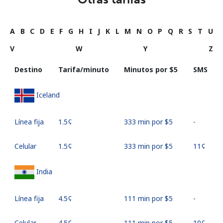
A
B
C
D
E
F
G
H
I
J
K
L
M
N
O
P
Q
R
S
T
U
V
W
Y
Z
Destino
Tarifa/minuto
Minutos por ⁦$5⁩
SMS
Iceland
Línea fija
⁦1.5¢⁩
333 min por ⁦$5⁩
-
Celular
⁦1.5¢⁩
333 min por ⁦$5⁩
⁦11¢⁩
India
Línea fija
⁦4.5¢⁩
111 min por ⁦$5⁩
-
Celular
⁦4.5¢⁩
111 min por ⁦$5⁩
⁦10¢⁩