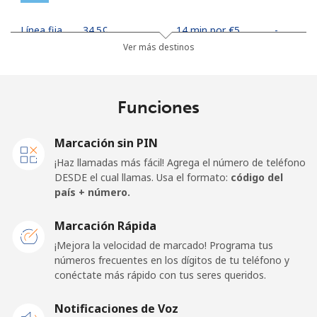
Línea fija
⁦34.5¢⁩
14 min por ⁦€5⁩
-
Ver más destinos
Celular
⁦33.9¢⁩
14 min por ⁦€5⁩
⁦16¢⁩
Finland
Funciones
Línea fija
⁦34.5¢⁩
14 min por ⁦€5⁩
-
Marcación sin PIN
¡Haz llamadas más fácil! Agrega el número de teléfono
Celular
⁦33.5¢⁩
14 min por ⁦€5⁩
⁦10¢⁩
DESDE el cual llamas. Usa el formato:
código del
país + número.
France
Marcación Rápida
¡Mejora la velocidad de marcado! Programa tus
Línea fija
⁦1.5¢⁩
333 min por ⁦€5⁩
-
números frecuentes en los dígitos de tu teléfono y
conéctate más rápido con tus seres queridos.
Celular
⁦2.3¢⁩
217 min por ⁦€5⁩
-
Notificaciones de Voz