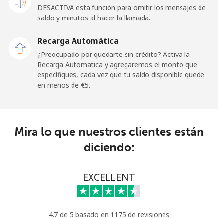
French Guiana
DESACTIVA esta función para omitir los mensajes de
saldo y minutos al hacer la llamada.
Línea fija
⁦4.9¢⁩
102 min por ⁦€5⁩
-
Recarga Automática
Celular
⁦27.9¢⁩
17 min por ⁦€5⁩
-
¿Preocupado por quedarte sin crédito? Activa la
Recarga Automatica y agregaremos el monto que
especifiques, cada vez que tu saldo disponible quede
French Polynesia
en menos de ⁦€5⁩.
Línea fija
⁦30.9¢⁩
16 min por ⁦€5⁩
-
Celular
⁦32.9¢⁩
15 min por ⁦€5⁩
⁦10¢⁩
Mira lo que nuestros clientes están
diciendo:
EXCELLENT
4.7 de 5 basado en 1175 de revisiones