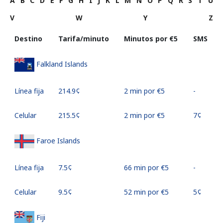
A
B
C
D
E
F
G
H
I
J
K
L
M
N
O
P
Q
R
S
T
U
V
W
Y
Z
Destino
Tarifa/minuto
Minutos por ⁦€5⁩
SMS
Falkland Islands
Línea fija
⁦214.9¢⁩
2 min por ⁦€5⁩
-
Celular
⁦215.5¢⁩
2 min por ⁦€5⁩
⁦7¢⁩
Faroe Islands
Línea fija
⁦7.5¢⁩
66 min por ⁦€5⁩
-
Celular
⁦9.5¢⁩
52 min por ⁦€5⁩
⁦5¢⁩
Fiji