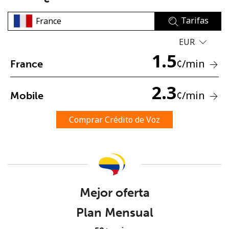
Tarifas
EUR
1.5
¢
/min
France
No se ha creado una contraseña
2.3
¢
/min
Mobile
Mínimo 8 caracteres
Una letra mayúscula y una minúscula
Comprar Crédito de Voz
Un número
Un caracter especial
Mejor oferta
Plan Mensual
Mantente en contacto para recibir nuestras mejores
ofertas.