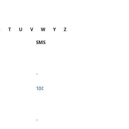
S
T
U
V
W
Y
Z
SMS
-
⁦10¢⁩
-