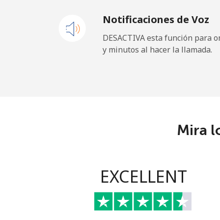
Notificaciones de Voz
Celular
⁦3.5
DESACTIVA esta función para om
y minutos al hacer la llamada.
French Guiana
Línea fija
⁦6.9
Celular
⁦41
Mira l
French Polynesia
Línea fija
⁦46
EXCELLENT
Celular
⁦49