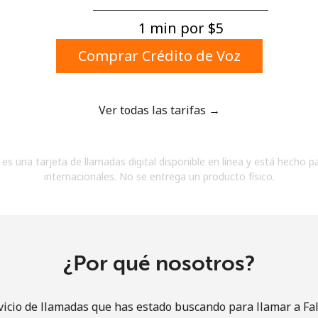
Un número
Un caracter especial
1 min por ⁦$5⁩
Comprar Crédito de Voz
Ver todas las tarifas →
Mantente en contacto para recibir nuestras mejores
es una tarjeta de llamadas digital disponible en línea y está hecho p
ofertas.
internacionales. No se entrega un producto físico.
Al abrir una cuenta en este sitio web, estoy de
acuerdo con estos
Términos y condiciones.
Únete
¿Por qué nosotros?
vicio de llamadas que has estado buscando para llamar a Fal