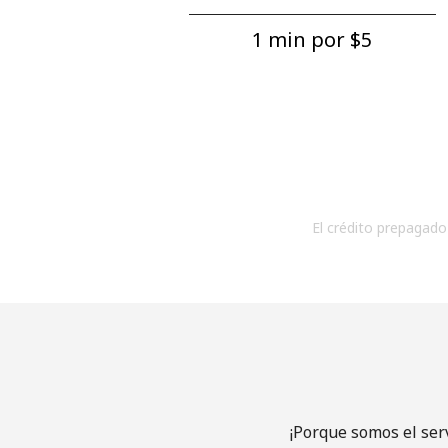
1 min por ⁦$5⁩
El crédito prepagado 
¡Porque somos el ser