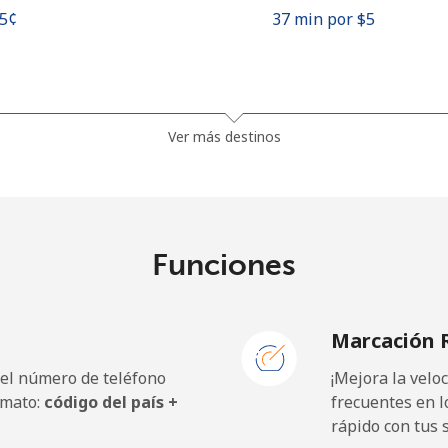
.5¢⁩
37 min por ⁦$5⁩
.9¢⁩
9 min por ⁦$5⁩
Ver más destinos
.9¢⁩
9 min por ⁦$5⁩
Funciones
.9¢⁩
9 min por ⁦$5⁩
Marcación 
.5¢⁩
9 min por ⁦$5⁩
 el número de teléfono
¡Mejora la vel
rmato:
código del país +
frecuentes en l
rápido con tus 
¢⁩
333 min por ⁦$5⁩