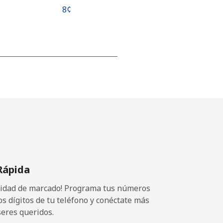
⁦8¢⁩
-
⁦25¢⁩
-
Rápida
⁦15¢⁩
ocidad de marcado! Programa tus números
os dígitos de tu teléfono y conéctate más
seres queridos.
-