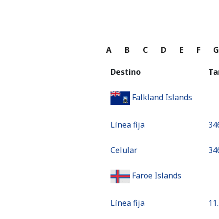
A
B
C
D
E
F
Destino
Ta
Falkland Islands
Línea fija
⁦34
Celular
⁦34
Faroe Islands
Línea fija
⁦11