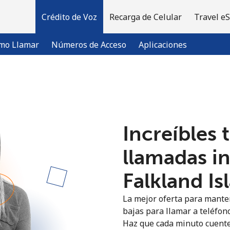
Crédito de Voz
Recarga de Celular
Travel e
mo Llamar
Números de Acceso
Aplicaciones
¡Bienvenido!
Increíbles 
¿Ya tienes una cuenta?
Inicia sesión →
llamadas i
Regístrate con
Falkland Is
La mejor oferta para manten
bajas para llamar a teléfono
Haz que cada minuto cuente