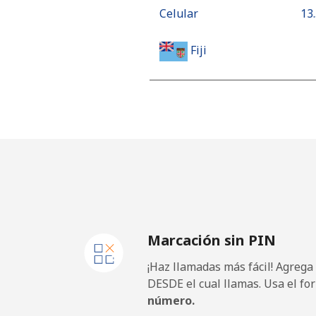
Celular
⁦13
Fiji
Línea fija
⁦54
Celular
⁦53
Finland
Línea fija
⁦51
Marcación sin PIN
Celular
⁦50
¡Haz llamadas más fácil! Agrega
France
DESDE el cual llamas. Usa el fo
número.
Línea fija
⁦1.5