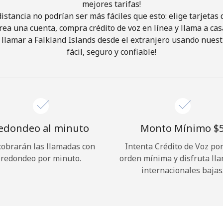
mejores tarifas!
istancia no podrían ser más fáciles que esto: elige tarjeta
¡Hola!
rea una cuenta, compra crédito de voz en línea y llama a cas
llamar a Falkland Islands desde el extranjero usando nuest
fácil, seguro y confiable!
Inicia sesión o
REGÍSTRATE →
edondeo al minuto
Monto Mínimo ⁦$5
cobrarán las llamadas con
Intenta Crédito de Voz po
¿Olvidaste tu contraseña? →
redondeo por minuto.
orden mínima y disfruta ll
internacionales bajas
Iniciar Sesión