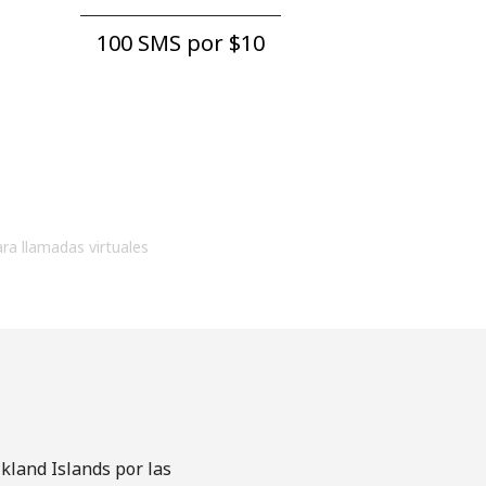
100 SMS por ⁦$10⁩
ara llamadas virtuales
kland Islands por las