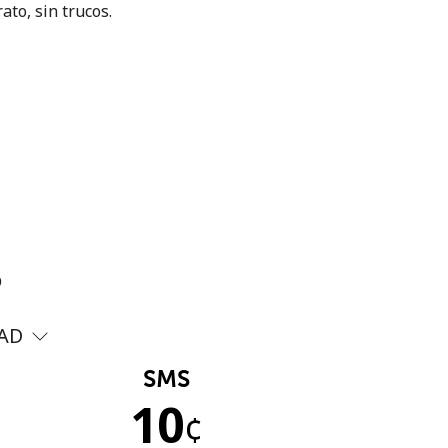
ato, sin trucos.
?
AD
SMS
10
¢