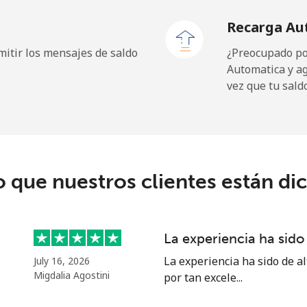
Recarga Au
¢⁩
142 min por ⁦$5⁩
itir los mensajes de saldo
¿Preocupado por
Automatica y a
vez que tu sald
¢⁩
72 min por ⁦$5⁩
.9¢⁩
11 min por ⁦$5⁩
o que nuestros clientes están di
.5¢⁩
10 min por ⁦$5⁩
La experiencia ha sido 
.5¢⁩
10 min por ⁦$5⁩
La experiencia ha sido de al
July 16, 2026
Migdalia Agostini
por tan excele...