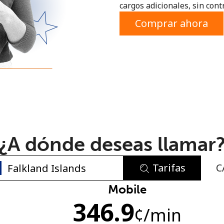
cargos adicionales, sin contr
o
Comprar ahora
¿A dónde deseas llamar
Tarifas
C
No se ha creado una contraseña
Mobile
346.9
Mínimo 8 caracteres
¢
/min
Una letra mayúscula y una minúscula