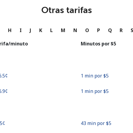
o
Otras tarifas
Continuar con
G
H
I
J
K
L
M
N
O
P
Q
R
rifa/minuto
Minutos por ⁦$5⁩
6.5¢⁩
1 min por ⁦$5⁩
6.9¢⁩
1 min por ⁦$5⁩
.5¢⁩
43 min por ⁦$5⁩