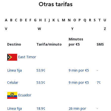
Otras tarifas
A
B
C
D
E
F
G
H
I
J
K
L
M
N
O
P
Q
R
S
T
U
V
W
Y
Z
Minutos
Destino
Tarifa/minuto
por ⁦€5⁩
SMS
East Timor
Línea fija
⁦53.9¢⁩
9 min por ⁦€5⁩
-
Celular
⁦53.5¢⁩
9 min por ⁦€5⁩
⁦7¢⁩
Ecuador
Línea fija
⁦18.9¢⁩
26 min por
-