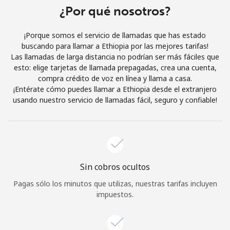
Al abrir una cuenta en este sitio web, estoy de acuerdo con
¿Por qué nosotros?
estos
Términos y condiciones.
¡Porque somos el servicio de llamadas que has estado
buscando para llamar a Ethiopia por las mejores tarifas!
Únete
Las llamadas de larga distancia no podrían ser más fáciles que
esto: elige tarjetas de llamada prepagadas, crea una cuenta,
compra crédito de voz en línea y llama a casa.
¡Entérate cómo puedes llamar a Ethiopia desde el extranjero
usando nuestro servicio de llamadas fácil, seguro y confiable!
¡Hola!
Inicia sesión o
REGÍSTRATE →
Sin cobros ocultos
Pagas sólo los minutos que utilizas, nuestras tarifas incluyen
impuestos.
¿Olvidaste tu contraseña? →