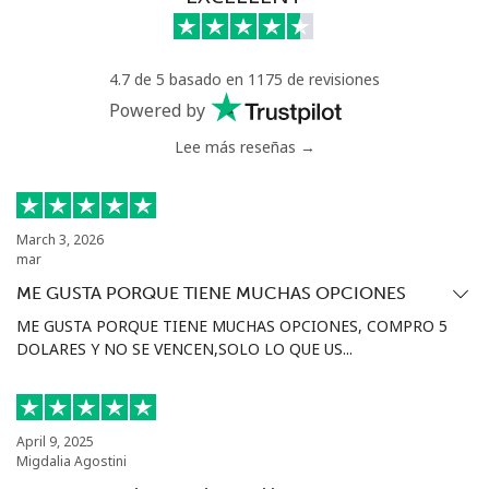
⁦€5⁩
Estonia
4.7 de 5 basado en 1175 de revisiones
Powered by
Línea fija
⁦1.5¢⁩
333 min por
-
Lee más reseñas →
⁦€5⁩
Celular
⁦43.9¢⁩
11 min por
⁦7¢⁩
⁦€5⁩
March 3, 2026
mar
Eswatini
ME GUSTA PORQUE TIENE MUCHAS OPCIONES
ME GUSTA PORQUE TIENE MUCHAS OPCIONES, COMPRO 5
Línea fija
⁦23.5¢⁩
21 min por
-
DOLARES Y NO SE VENCEN,SOLO LO QUE US...
⁦€5⁩
Celular
⁦19.5¢⁩
25 min por
⁦34¢⁩
April 9, 2025
⁦€5⁩
Migdalia Agostini