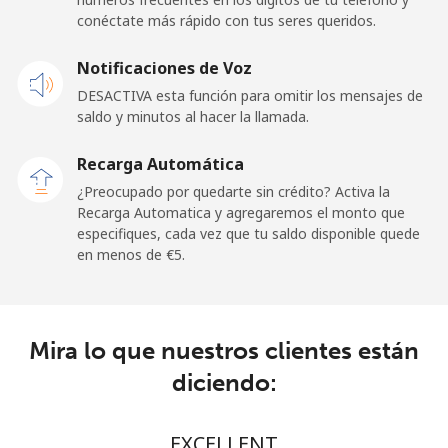
Línea fija
⁦20.9¢⁩
23 min por
-
conéctate más rápido con tus seres queridos.
⁦€5⁩
Notificaciones de Voz
Claro
⁦10.9¢⁩
45 min por
-
Landlines
⁦€5⁩
DESACTIVA esta función para omitir los mensajes de
saldo y minutos al hacer la llamada.
Celular
⁦16.5¢⁩
30 min por
⁦10¢⁩
Recarga Automática
⁦€5⁩
¿Preocupado por quedarte sin crédito? Activa la
Recarga Automatica y agregaremos el monto que
Equatorial Guinea
especifiques, cada vez que tu saldo disponible quede
en menos de ⁦€5⁩.
All country
⁦65.9¢⁩
7 min por ⁦€5⁩
-
Eritrea
Mira lo que nuestros clientes están
Línea fija
⁦29.9¢⁩
16 min por
-
diciendo:
⁦€5⁩
EXCELLENT
Celular
⁦29.9¢⁩
16 min por
⁦7¢⁩