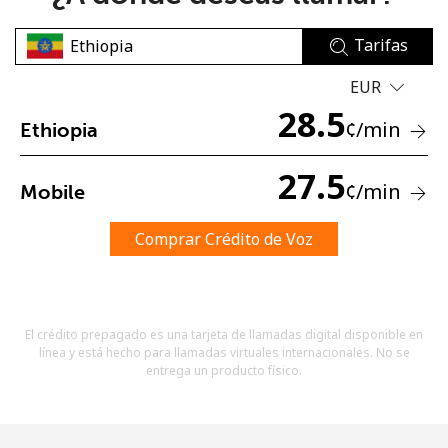
Tarifas
EUR
28.5
¢
/min
Ethiopia
No se ha creado una contraseña
27.5
¢
/min
Mobile
Mínimo 8 caracteres
Una letra mayúscula y una minúscula
Un número
Comprar Crédito de Voz
Un caracter especial
El crédito prepagado es una tarjeta de llamadas digital disponible en
línea y está hecho para llamadas virtuales internacionales. No se
entrega un producto físico.
Mantente en contacto para recibir nuestras mejores
ofertas.