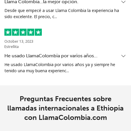
Llama Colombia...la mejor opción.
Ethiopia
Desde que empecé a usar Llama Colombia la experiencia ha
sido excelente. El precio, c...
Línea fija
⁦28.5¢⁩
17 min por
-
⁦€5⁩
Celular
⁦27.5¢⁩
18 min por
-
October 13, 2023
⁦€5⁩
Estrellita
He usado LlamaColombia por varios años…
He usado LlamaColombia por varios años ya y siempre he
tenido una muy buena experienc...
Preguntas Frecuentes sobre
llamadas internacionales a Ethiopia
con LlamaColombia.com