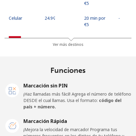
⁦€5⁩
Celular
⁦24.9¢⁩
20 min por
-
⁦€5⁩
Egypt
Ver más destinos
Línea fija
⁦12.5¢⁩
40 min por
-
⁦€5⁩
Funciones
Celular
⁦17.5¢⁩
28 min por
-
⁦€5⁩
Marcación sin PIN
¡Haz llamadas más fácil! Agrega el número de teléfono
Mobile -
⁦14.5¢⁩
34 min por
-
DESDE el cual llamas. Usa el formato:
código del
Etisalat
⁦€5⁩
país + número.
El Salvador
Marcación Rápida
¡Mejora la velocidad de marcado! Programa tus
números frecuentes en los dígitos de tu teléfono y