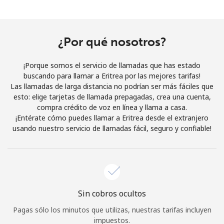
Al abrir una cuenta en este sitio web, estoy de acuerdo con
estos
Términos y condiciones.
¿Por qué nosotros?
Únete
¡Porque somos el servicio de llamadas que has estado
buscando para llamar a Eritrea por las mejores tarifas!
Las llamadas de larga distancia no podrían ser más fáciles que
esto: elige tarjetas de llamada prepagadas, crea una cuenta,
¡Hola!
compra crédito de voz en línea y llama a casa.
¡Entérate cómo puedes llamar a Eritrea desde el extranjero
usando nuestro servicio de llamadas fácil, seguro y confiable!
Inicia sesión o
REGÍSTRATE →
Sin cobros ocultos
¿Olvidaste tu contraseña? →
Pagas sólo los minutos que utilizas, nuestras tarifas incluyen
impuestos.