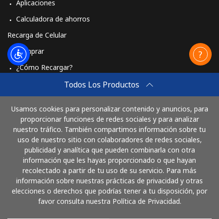
Aplicaciones
Calculadora de ahorros
Recarga de Celular
Comprar
¿Cómo Recargar?
Travel eSIM
Todos Los Productos
Comprar
Usamos cookies para personalizar contenido y anuncios, para
Cómo funciona
proporcionar funciones de redes sociales y para analizar
nuestro tráfico. También compartimos información sobre tu
uso de nuestro sitio con colaboradores de redes sociales,
publicidad y analítica que pueden combinarla con otra
Paga con
información que les hayas proporcionado o que hayan
recolectado a partir de tu uso de su servicio. Para más
información sobre nuestras prácticas de privacidad y otras
elecciones o derechos que podrías tener a tu disposición, por
favor consulta nuestra Política de Privacidad.