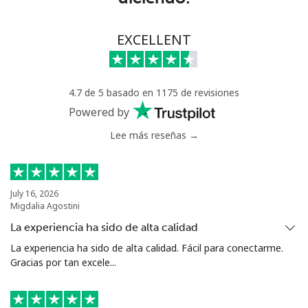
⁦$5⁩
EXCELLENT
Celular
⁦45.5c⁩
10 min por
⁦13c⁩
⁦$5⁩
Estonia
4.7 de 5 basado en 1175 de revisiones
Powered by
Línea fija
⁦1.5c⁩
333 min por
-
Lee más reseñas →
⁦$5⁩
Celular
⁦67.5c⁩
7 min por ⁦$5⁩
⁦13c⁩
July 16, 2026
Migdalia Agostini
Eswatini
La experiencia ha sido de alta calidad
Línea fija
⁦33.9c⁩
14 min por
-
La experiencia ha sido de alta calidad. Fácil para conectarme.
⁦$5⁩
Gracias por tan excele...
Celular
⁦28.5c⁩
17 min por
⁦60c⁩