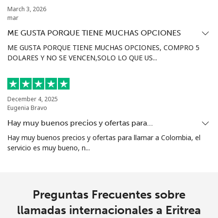
⁦$5⁩
March 3, 2026
mar
Ethiopia
ME GUSTA PORQUE TIENE MUCHAS OPCIONES
ME GUSTA PORQUE TIENE MUCHAS OPCIONES, COMPRO 5
Línea fija
⁦43.9c⁩
11 min por
-
DOLARES Y NO SE VENCEN,SOLO LO QUE US...
⁦$5⁩
Celular
⁦41.9c⁩
11 min por
-
⁦$5⁩
December 4, 2025
Eugenia Bravo
Hay muy buenos precios y ofertas para…
Hay muy buenos precios y ofertas para llamar a Colombia, el
servicio es muy bueno, n...
Preguntas Frecuentes sobre
llamadas internacionales a Eritrea