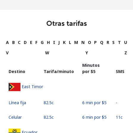
Otras tarifas
A
B
C
D
E
F
G
H
I
J
K
L
M
N
O
P
Q
R
S
T
U
V
W
Y
Z
Minutos
Destino
Tarifa/minuto
por ⁦$5⁩
SMS
East Timor
Línea fija
⁦82.5c⁩
6 min por ⁦$5⁩
-
Celular
⁦82.5c⁩
6 min por ⁦$5⁩
⁦11c⁩
Ecuador