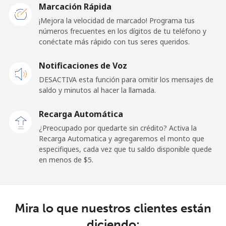
El Salvador
Marcación Rápida
¡Mejora la velocidad de marcado! Programa tus
números frecuentes en los dígitos de tu teléfono y
Línea fija
⁦31.9c⁩
15 min por
-
conéctate más rápido con tus seres queridos.
⁦$5⁩
Notificaciones de Voz
Claro
⁦16.9c⁩
29 min por
-
Landlines
⁦$5⁩
DESACTIVA esta función para omitir los mensajes de
saldo y minutos al hacer la llamada.
Celular
⁦24.9c⁩
20 min por
⁦17c⁩
Recarga Automática
⁦$5⁩
¿Preocupado por quedarte sin crédito? Activa la
Recarga Automatica y agregaremos el monto que
Equatorial Guinea
especifiques, cada vez que tu saldo disponible quede
en menos de ⁦$5⁩.
All country
⁦107.9c⁩
4 min por ⁦$5⁩
-
Eritrea
Mira lo que nuestros clientes están
Línea fija
⁦45.9c⁩
10 min por
-
diciendo: