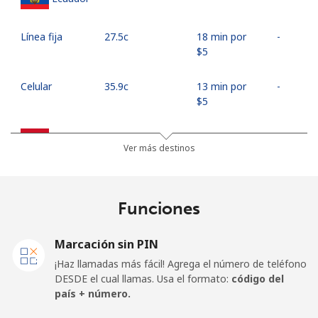
Línea fija
⁦27.5c⁩
18 min por
-
⁦$5⁩
Celular
⁦35.9c⁩
13 min por
-
⁦$5⁩
Egypt
Ver más destinos
Línea fija
⁦18.9c⁩
26 min por
-
⁦$5⁩
Funciones
Celular
⁦26.9c⁩
18 min por
-
⁦$5⁩
Marcación sin PIN
¡Haz llamadas más fácil! Agrega el número de teléfono
Mobile -
⁦21.9c⁩
22 min por
-
DESDE el cual llamas. Usa el formato:
código del
Etisalat
⁦$5⁩
país + número.