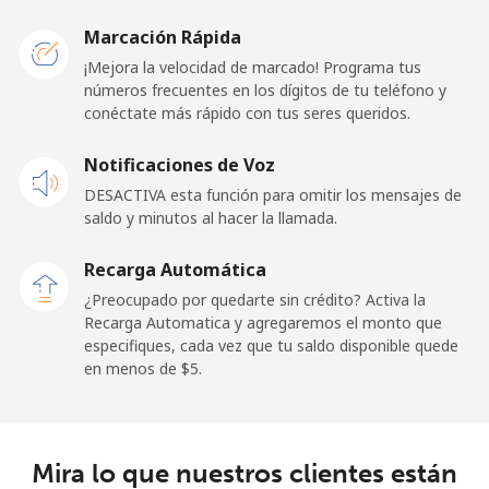
El Salvador
Marcación Rápida
¡Mejora la velocidad de marcado! Programa tus
números frecuentes en los dígitos de tu teléfono y
Línea fija
⁦31.9c⁩
15 min por
-
conéctate más rápido con tus seres queridos.
⁦$5⁩
Notificaciones de Voz
Claro
⁦16.9c⁩
29 min por
-
Landlines
⁦$5⁩
DESACTIVA esta función para omitir los mensajes de
saldo y minutos al hacer la llamada.
Celular
⁦24.9c⁩
20 min por
⁦17c⁩
Recarga Automática
⁦$5⁩
¿Preocupado por quedarte sin crédito? Activa la
Recarga Automatica y agregaremos el monto que
Equatorial Guinea
especifiques, cada vez que tu saldo disponible quede
en menos de ⁦$5⁩.
All country
⁦107.9c⁩
4 min por ⁦$5⁩
-
Eritrea
Mira lo que nuestros clientes están