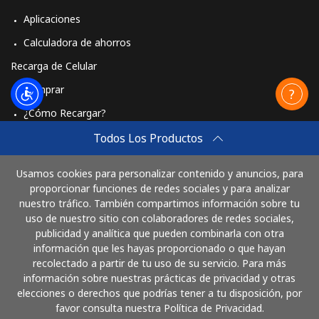
Aplicaciones
Calculadora de ahorros
Recarga de Celular
Comprar
¿Cómo Recargar?
Travel eSIM
Todos Los Productos
Comprar
Usamos cookies para personalizar contenido y anuncios, para
Cómo funciona
proporcionar funciones de redes sociales y para analizar
nuestro tráfico. También compartimos información sobre tu
uso de nuestro sitio con colaboradores de redes sociales,
publicidad y analítica que pueden combinarla con otra
Paga con
información que les hayas proporcionado o que hayan
recolectado a partir de tu uso de su servicio. Para más
información sobre nuestras prácticas de privacidad y otras
elecciones o derechos que podrías tener a tu disposición, por
favor consulta nuestra Política de Privacidad.