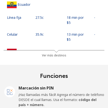
Ecuador
Línea fija
⁦27.5c⁩
18 min por
-
⁦$5⁩
Celular
⁦35.9c⁩
13 min por
-
⁦$5⁩
Egypt
Ver más destinos
Línea fija
⁦18.9c⁩
26 min por
-
⁦$5⁩
Funciones
Celular
⁦26.9c⁩
18 min por
-
⁦$5⁩
Marcación sin PIN
¡Haz llamadas más fácil! Agrega el número de teléfono
Mobile -
⁦21.9c⁩
22 min por
-
DESDE el cual llamas. Usa el formato:
código del
Etisalat
⁦$5⁩
país + número.