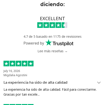
Línea fija
⁦45.9c⁩
10 min por
-
diciendo:
⁦$5⁩
EXCELLENT
Celular
⁦45.5c⁩
10 min por
⁦13c⁩
⁦$5⁩
Estonia
4.7 de 5 basado en 1175 de revisiones
Powered by
Línea fija
⁦1.5c⁩
333 min por
-
Lee más reseñas →
⁦$5⁩
Celular
⁦67.5c⁩
7 min por ⁦$5⁩
⁦13c⁩
July 16, 2026
Migdalia Agostini
Eswatini
La experiencia ha sido de alta calidad
Línea fija
⁦33.9c⁩
14 min por
-
La experiencia ha sido de alta calidad. Fácil para conectarme.
⁦$5⁩
Gracias por tan excele...