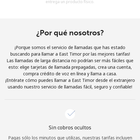
entrega un producto físico.
Al abrir una cuenta en este sitio web, estoy de acuerdo con
estos
Términos y condiciones.
Únete
¿Por qué nosotros?
¡Porque somos el servicio de llamadas que has estado
buscando para llamar a East Timor por las mejores tarifas!
Las llamadas de larga distancia no podrían ser más fáciles que
¡Hola!
esto: elige tarjetas de llamada prepagadas, crea una cuenta,
compra crédito de voz en línea y llama a casa.
¡Entérate cómo puedes llamar a East Timor desde el extranjero
Inicia sesión o
REGÍSTRATE →
usando nuestro servicio de llamadas fácil, seguro y confiable!
Sin cobros ocultos
¿Olvidaste tu contraseña? →
Pagas sólo los minutos que utilizas, nuestras tarifas incluyen