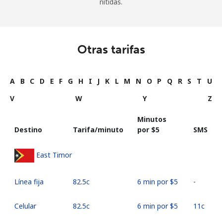
nítidas.
Otras tarifas
A
B
C
D
E
F
G
H
I
J
K
L
M
N
O
P
Q
R
S
T
U
V
W
Y
Z
Minutos
Destino
Tarifa/minuto
por ⁦$5⁩
SMS
East Timor
Línea fija
⁦82.5c⁩
6 min por ⁦$5⁩
-
Celular
⁦82.5c⁩
6 min por ⁦$5⁩
⁦11c⁩