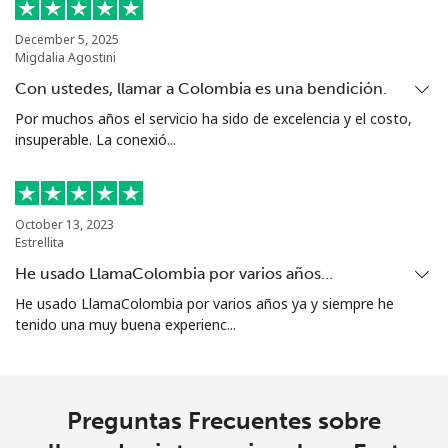
Celular
⁦28.5c⁩
17 min por
⁦60c⁩
⁦$5⁩
December 5, 2025
Migdalia Agostini
Ethiopia
Con ustedes, llamar a Colombia es una bendición.
Por muchos años el servicio ha sido de excelencia y el costo,
Línea fija
⁦43.9c⁩
11 min por
-
insuperable. La conexió...
⁦$5⁩
Celular
⁦41.9c⁩
11 min por
-
⁦$5⁩
October 13, 2023
Estrellita
He usado LlamaColombia por varios años…
He usado LlamaColombia por varios años ya y siempre he
tenido una muy buena experienc...
Preguntas Frecuentes sobre