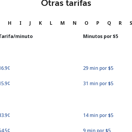
Otras tarifas
o
Continuar con
G
H
I
J
K
L
M
N
O
P
Q
R
Tarifa/minuto
Minutos por ⁦$5⁩
⁦16.9¢⁩
29 min por ⁦$5⁩
⁦15.9¢⁩
31 min por ⁦$5⁩
⁦33.9¢⁩
14 min por ⁦$5⁩
⁦54.5¢⁩
9 min por ⁦$5⁩