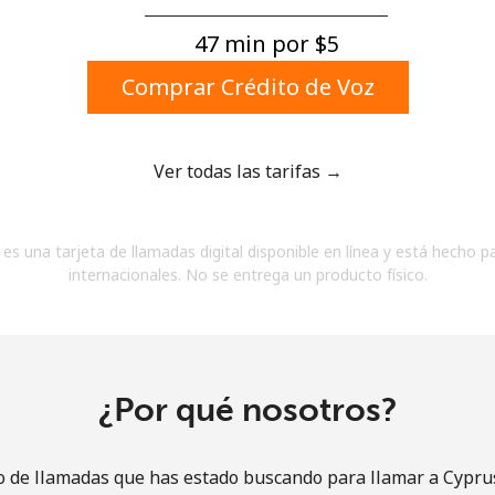
Un número
Un caracter especial
47 min por ⁦$5⁩
Comprar Crédito de Voz
Ver todas las tarifas →
Mantente en contacto para recibir nuestras mejores
es una tarjeta de llamadas digital disponible en línea y está hecho p
ofertas.
internacionales. No se entrega un producto físico.
Al abrir una cuenta en este sitio web, estoy de
acuerdo con estos
Términos y condiciones.
Únete
¿Por qué nosotros?
o de llamadas que has estado buscando para llamar a Cyprus