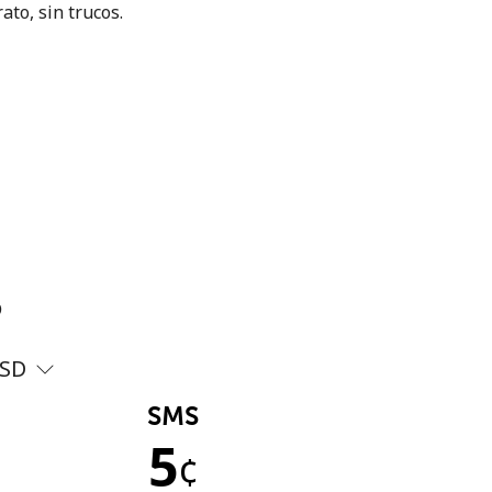
ato, sin trucos.
?
SD
SMS
5
¢