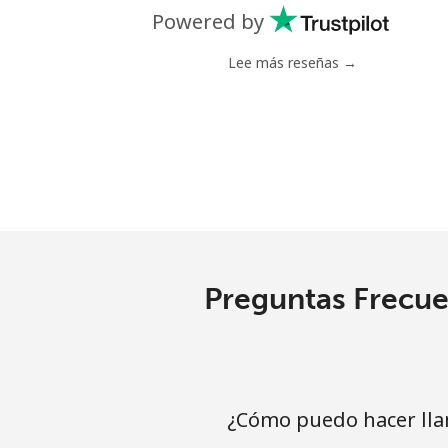
Celular
Powered by
Chile
Lee más reseñas →
Línea fija
⁦
Celular
⁦
Santiago
⁦
China
Preguntas Frecue
Línea fija
⁦
Celular
⁦
¿Cómo puedo hacer lla
Christmas Island