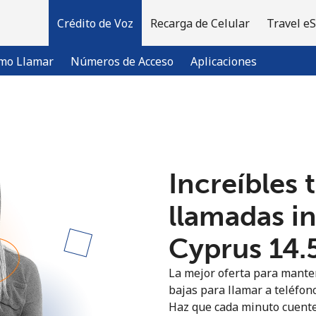
Crédito de Voz
Recarga de Celular
Travel e
mo Llamar
Números de Acceso
Aplicaciones
¡Bienvenido!
Increíbles 
¿Ya tienes una cuenta?
Inicia sesión →
llamadas i
Regístrate con
Cyprus ⁦14.
La mejor oferta para manten
bajas para llamar a teléfono
Haz que cada minuto cuente