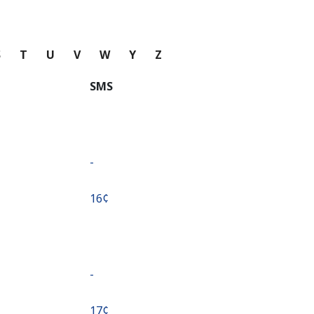
S
T
U
V
W
Y
Z
SMS
-
⁦16¢⁩
-
⁦17¢⁩