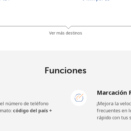
1.5¢⁩
333 min por ⁦$5⁩
Ver más destinos
⁦33.9¢⁩
14 min por ⁦$5⁩
Funciones
⁦39.5¢⁩
12 min por ⁦$5⁩
Marcación 
 el número de teléfono
¡Mejora la vel
⁦23.5¢⁩
21 min por ⁦$5⁩
rmato:
código del país +
frecuentes en l
rápido con tus 
⁦25.5¢⁩
19 min por ⁦$5⁩