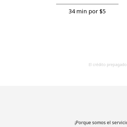
34 min por ⁦$5⁩
El crédito prepagado 
¡Porque somos el servici