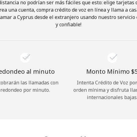
istancia no podrían ser más fáciles que esto: elige tarjeta
rea una cuenta, compra crédito de voz en línea y llama a cas
¡Hola!
amar a Cyprus desde el extranjero usando nuestro servicio 
y confiable!
Inicia sesión o
REGÍSTRATE →
edondeo al minuto
Monto Mínimo ⁦$5
cobrarán las llamadas con
Intenta Crédito de Voz po
redondeo por minuto.
orden mínima y disfruta ll
¿Olvidaste tu contraseña? →
internacionales bajas
Iniciar Sesión