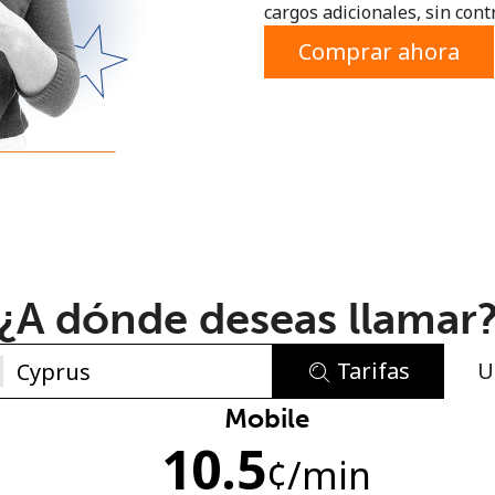
cargos adicionales, sin contr
o
Comprar ahora
¿A dónde deseas llamar
Tarifas
U
No se ha creado una contraseña
Mobile
10.5
Mínimo 8 caracteres
¢
/min
Una letra mayúscula y una minúscula