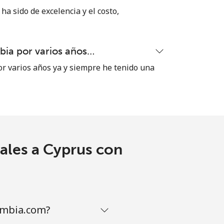
⁦16¢⁩
ha sido de excelencia y el costo,
ia por varios años…
-
 varios años ya y siempre he tenido una
⁦8¢⁩
-
ales a Cyprus con
-
-
ombia.com?