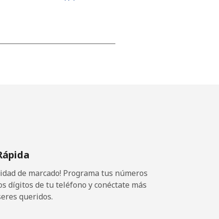
⁦15¢⁩
-
⁦16¢⁩
Rápida
ocidad de marcado! Programa tus números
-
os dígitos de tu teléfono y conéctate más
seres queridos.
⁦15¢⁩