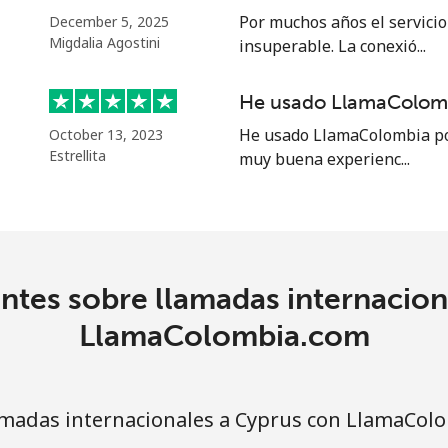
⁦71.5¢⁩
6 min por ⁦$5⁩
Por muchos años el servicio 
December 5, 2025
Migdalia Agostini
insuperable. La conexió...
He usado LlamaColomb
4.5¢⁩
111 min por ⁦$5⁩
He usado LlamaColombia por
October 13, 2023
Estrellita
muy buena experienc...
1.6¢⁩
312 min por ⁦$5⁩
1.7¢⁩
294 min por ⁦$5⁩
ntes sobre llamadas internacion
4.9¢⁩
102 min por ⁦$5⁩
LlamaColombia.com
4.9¢⁩
102 min por ⁦$5⁩
madas internacionales a Cyprus con LlamaCol