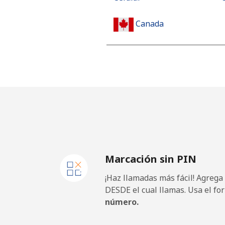
Canada
All country
⁦
Cape Verde
Línea fija
Celular
Marcación sin PIN
Caribbean Netherlands
¡Haz llamadas más fácil! Agrega
Línea fija
DESDE el cual llamas. Usa el fo
número.
Celular