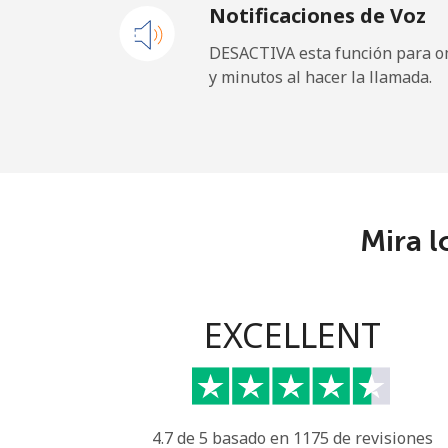
Notificaciones de Voz
Cayman Islands
DESACTIVA esta función para om
y minutos al hacer la llamada.
Línea fija
Celular
Central African Republi
Mira l
Línea fija
Celular
EXCELLENT
Chad
Línea fija
4.7 de 5 basado en 1175 de revisiones