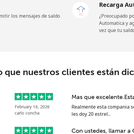
Recarga Au
itir los mensajes de saldo
¿Preocupado por
Automatica y a
⁦19.9¢⁩
25 min por ⁦$5⁩
vez que tu sald
⁦27.5¢⁩
18 min por ⁦$5⁩
c
o que nuestros clientes están di
⁦88.5¢⁩
5 min por ⁦$5⁩
⁦73.9¢⁩
6 min por ⁦$5⁩
Mas que excelente.Es
Realmente esta compania se
February 16, 2026
carlo concha
les doy 20 estrel...
⁦78.9¢⁩
6 min por ⁦$5⁩
Con ustedes, llamar a