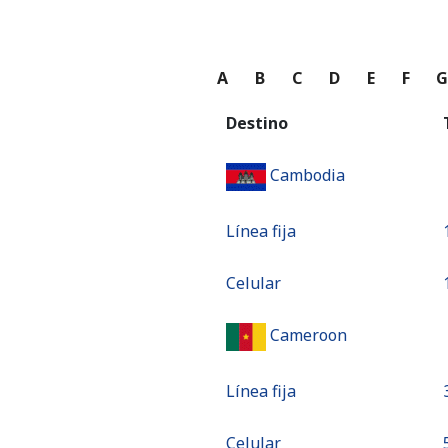
A
B
C
D
E
F
Destino
Cambodia
Línea fija
Celular
Cameroon
Línea fija
Celular