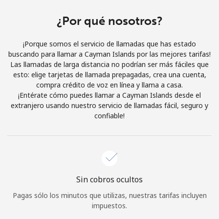
Al abrir una cuenta en este sitio web, estoy de acuerdo con
estos
Términos y condiciones.
¿Por qué nosotros?
¡Porque somos el servicio de llamadas que has estado
Únete
buscando para llamar a Cayman Islands por las mejores tarifas!
Las llamadas de larga distancia no podrían ser más fáciles que
esto: elige tarjetas de llamada prepagadas, crea una cuenta,
compra crédito de voz en línea y llama a casa.
¡Entérate cómo puedes llamar a Cayman Islands desde el
¡Hola!
extranjero usando nuestro servicio de llamadas fácil, seguro y
confiable!
Inicia sesión o
REGÍSTRATE →
Sin cobros ocultos
Pagas sólo los minutos que utilizas, nuestras tarifas incluyen
¿Olvidaste tu contraseña? →
impuestos.