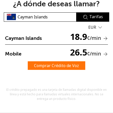
¿A dónde deseas llamar?
Tarifas
EUR
18.9
¢
/min
Cayman Islands
No se ha creado una contraseña
Mínimo 8 caracteres
26.5
¢
/min
Mobile
Una letra mayúscula y una minúscula
Un número
Un caracter especial
Comprar Crédito de Voz
El crédito prepagado es una tarjeta de llamadas digital disponible en
línea y está hecho para llamadas virtuales internacionales. No se
entrega un producto físico.
Mantente en contacto para recibir nuestras mejores
ofertas.