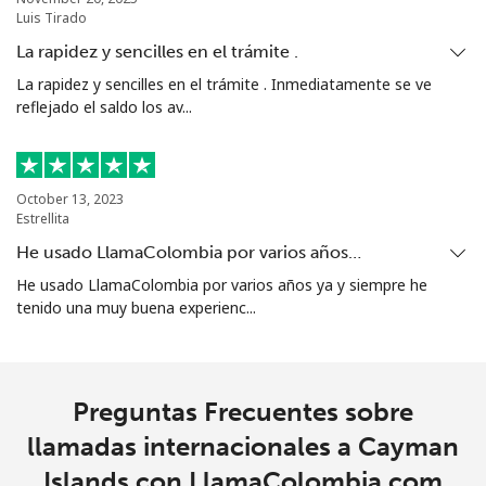
Luis Tirado
Christmas Island
La rapidez y sencilles en el trámite .
La rapidez y sencilles en el trámite . Inmediatamente se ve
All
⁦2.8¢⁩
178 min por ⁦€5⁩
-
reflejado el saldo los av...
country
Cocos Islands
October 13, 2023
Estrellita
All
⁦2.8¢⁩
178 min por ⁦€5⁩
-
He usado LlamaColombia por varios años…
country
He usado LlamaColombia por varios años ya y siempre he
tenido una muy buena experienc...
Colombia
Línea fija
⁦2.6¢⁩
192 min por ⁦€5⁩
-
Preguntas Frecuentes sobre
Celular
⁦2.6¢⁩
192 min por ⁦€5⁩
⁦7¢⁩
llamadas internacionales a Cayman
Islands con LlamaColombia.com
Comoros