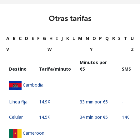
Otras tarifas
A
B
C
D
E
F
G
H
I
J
K
L
M
N
O
P
Q
R
S
T
U
V
W
Y
Z
Minutos por
Destino
Tarifa/minuto
⁦€5⁩
SMS
Cambodia
Línea fija
⁦14.9¢⁩
33 min por ⁦€5⁩
-
Celular
⁦14.5¢⁩
34 min por ⁦€5⁩
⁦14¢⁩
Cameroon