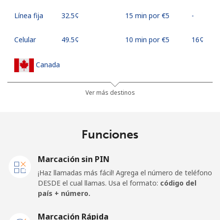
Línea fija
⁦32.5¢⁩
15 min por ⁦€5⁩
-
Celular
⁦49.5¢⁩
10 min por ⁦€5⁩
⁦16¢⁩
Canada
All
⁦1.5¢⁩
333 min por ⁦€5⁩
⁦14¢⁩
Ver más destinos
country
Cape Verde
Funciones
Línea fija
⁦32.9¢⁩
15 min por ⁦€5⁩
-
Marcación sin PIN
¡Haz llamadas más fácil! Agrega el número de teléfono
Celular
⁦35.9¢⁩
13 min por ⁦€5⁩
⁦14¢⁩
DESDE el cual llamas. Usa el formato:
código del
país + número.
Caribbean Netherlands
Marcación Rápida