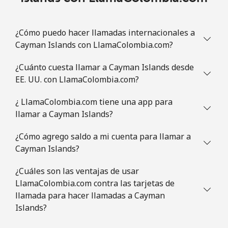
Línea fija
⁦69.5¢⁩
7 min por ⁦€5⁩
-
¿Cómo puedo hacer llamadas internacionales a
Cayman Islands con LlamaColombia.com?
Celular
⁦70.9¢⁩
7 min por ⁦€5⁩
⁦5¢⁩
¿Cuánto cuesta llamar a Cayman Islands desde
Congo
EE. UU. con LlamaColombia.com?
¿ LlamaColombia.com tiene una app para
Línea fija
⁦73.5¢⁩
6 min por ⁦€5⁩
-
llamar a Cayman Islands?
Celular
⁦67.5¢⁩
7 min por ⁦€5⁩
⁦12¢⁩
¿Cómo agrego saldo a mi cuenta para llamar a
Cayman Islands?
Cook Islands
¿Cuáles son las ventajas de usar
LlamaColombia.com contra las tarjetas de
Línea fija
⁦124.5¢⁩
4 min por ⁦€5⁩
-
llamada para hacer llamadas a Cayman
Islands?
Celular
⁦124.5¢⁩
4 min por ⁦€5⁩
⁦5¢⁩