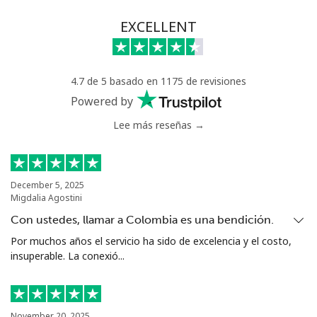
Línea fija
⁦71.5¢⁩
6 min por ⁦€5⁩
-
EXCELLENT
Celular
⁦64.9¢⁩
7 min por ⁦€5⁩
⁦14¢⁩
4.7 de 5 basado en 1175 de revisiones
Chile
Powered by
Lee más reseñas →
Línea fija
⁦3.9¢⁩
128 min por ⁦€5⁩
-
Celular
⁦1.5¢⁩
333 min por ⁦€5⁩
⁦7¢⁩
December 5, 2025
Migdalia Agostini
Santiago
⁦1.6¢⁩
312 min por ⁦€5⁩
-
Con ustedes, llamar a Colombia es una bendición.
China
Por muchos años el servicio ha sido de excelencia y el costo,
insuperable. La conexió...
Línea fija
⁦4.9¢⁩
102 min por ⁦€5⁩
-
Celular
⁦4.9¢⁩
102 min por ⁦€5⁩
-
November 20, 2025