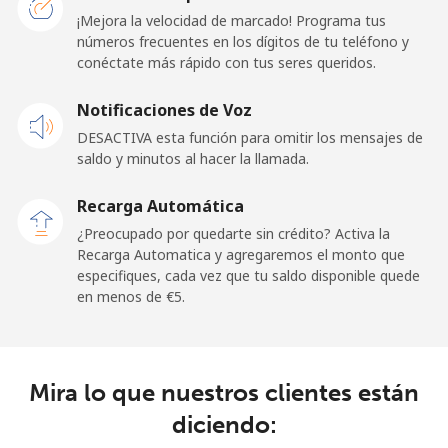
Línea fija
⁦20.9¢⁩
23 min por ⁦€5⁩
-
¡Mejora la velocidad de marcado! Programa tus
números frecuentes en los dígitos de tu teléfono y
conéctate más rápido con tus seres queridos.
Celular
⁦22.9¢⁩
21 min por ⁦€5⁩
⁦14¢⁩
Notificaciones de Voz
Cayman Islands
DESACTIVA esta función para omitir los mensajes de
saldo y minutos al hacer la llamada.
Línea fija
⁦18.9¢⁩
26 min por ⁦€5⁩
-
Recarga Automática
Celular
⁦26.5¢⁩
18 min por ⁦€5⁩
-
¿Preocupado por quedarte sin crédito? Activa la
Recarga Automatica y agregaremos el monto que
Central African Republic
especifiques, cada vez que tu saldo disponible quede
en menos de ⁦€5⁩.
Línea fija
⁦79.9¢⁩
6 min por ⁦€5⁩
-
Celular
⁦66.9¢⁩
7 min por ⁦€5⁩
-
Mira lo que nuestros clientes están
diciendo:
Chad