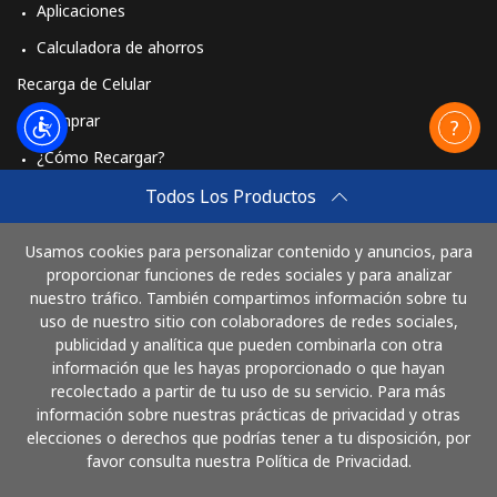
Aplicaciones
Calculadora de ahorros
Recarga de Celular
Comprar
¿Cómo Recargar?
Travel eSIM
Todos Los Productos
Comprar
Usamos cookies para personalizar contenido y anuncios, para
Cómo funciona
proporcionar funciones de redes sociales y para analizar
nuestro tráfico. También compartimos información sobre tu
uso de nuestro sitio con colaboradores de redes sociales,
publicidad y analítica que pueden combinarla con otra
Paga con
información que les hayas proporcionado o que hayan
recolectado a partir de tu uso de su servicio. Para más
información sobre nuestras prácticas de privacidad y otras
elecciones o derechos que podrías tener a tu disposición, por
favor consulta nuestra Política de Privacidad.