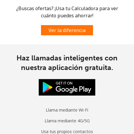
Curacao
¿Buscas ofertas? ¡Usa tu Calculadora para ver
cuánto puedes ahorrar!
Línea fija
⁦19.5¢⁩
25 min por ⁦€5⁩
-
Ver la diferencia
Celular
⁦21.5¢⁩
23 min por ⁦€5⁩
-
Cyprus
Haz llamadas inteligentes con
nuestra aplicación gratuita.
Línea fija
⁦13.5¢⁩
37 min por ⁦€5⁩
-
Celular
⁦9.5¢⁩
52 min por ⁦€5⁩
⁦5¢⁩
Czechia
Llama mediante Wi-Fi
Línea fija
⁦1.9¢⁩
263 min por ⁦€5⁩
-
Llama mediante 4G/5G
Celular
⁦3.5¢⁩
142 min por ⁦€5⁩
⁦7¢⁩
Usa tus propios contactos