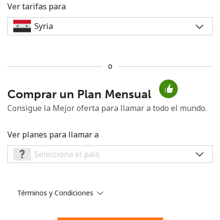
Ver tarifas para
o
No se ha creado una contraseña
Comprar un Plan Mensual
Mínimo 8 caracteres
Una letra mayúscula y una minúscula
Consigue la Mejor oferta para llamar a todo el mundo.
Un número
Un caracter especial
Ver planes para llamar a
Términos y Condiciones
Mantente en contacto para recibir nuestras mejores
ofertas.