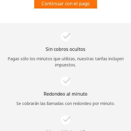
Continuar con el pago
Al abrir una cuenta en este sitio web, estoy de acuerdo con
estos
Términos y condiciones.
Únete
Sin cobros ocultos
¡Hola!
Pagas sólo los minutos que utilizas, nuestras tarifas incluyen
impuestos.
Inicia sesión o
REGÍSTRATE →
Redondeo al minuto
Se cobrarán las llamadas con redondeo por minuto.
¿Olvidaste tu contraseña? →