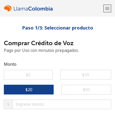
Paso 1/3: Seleccionar producto
¡Bienvenido!
Comprar Crédito de Voz
¿Ya tienes una cuenta?
Inicia sesión →
Pago por Uso con minutos prepagados.
Regístrate con
Monto
⁦$5⁩
⁦$10⁩
o
⁦$20⁩
⁦$50⁩
$