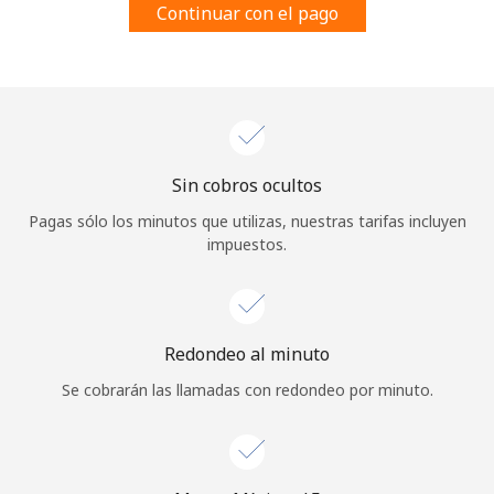
Continuar con el pago
Al abrir una cuenta en este sitio web, estoy de acuerdo con
estos
Términos y condiciones.
Únete
Sin cobros ocultos
¡Hola!
Pagas sólo los minutos que utilizas, nuestras tarifas incluyen
impuestos.
Inicia sesión o
REGÍSTRATE →
Redondeo al minuto
Se cobrarán las llamadas con redondeo por minuto.
¿Olvidaste tu contraseña? →