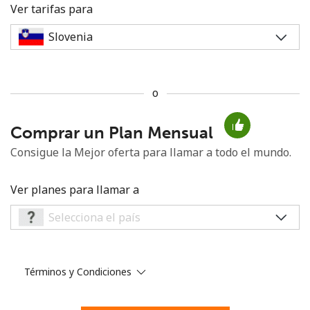
Ver tarifas para
o
No se ha creado una contraseña
Comprar un Plan Mensual
Mínimo 8 caracteres
Una letra mayúscula y una minúscula
Consigue la Mejor oferta para llamar a todo el mundo.
Un número
Un caracter especial
Ver planes para llamar a
Términos y Condiciones
Mantente en contacto para recibir nuestras mejores
ofertas.