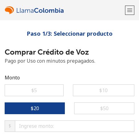
Paso 1/3: Seleccionar producto
¡Bienvenido!
Comprar Crédito de Voz
¿Ya tienes una cuenta?
Inicia sesión →
Pago por Uso con minutos prepagados.
Regístrate con
Monto
⁦$5⁩
⁦$10⁩
o
⁦$20⁩
⁦$50⁩
$