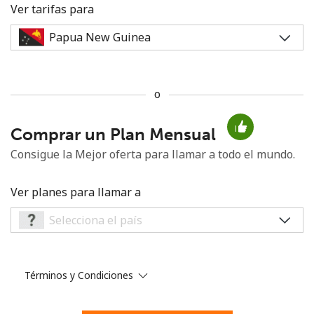
Ver tarifas para
o
No se ha creado una contraseña
Comprar un Plan Mensual
Mínimo 8 caracteres
Una letra mayúscula y una minúscula
Consigue la Mejor oferta para llamar a todo el mundo.
Un número
Un caracter especial
Ver planes para llamar a
Términos y Condiciones
Mantente en contacto para recibir nuestras mejores
ofertas.