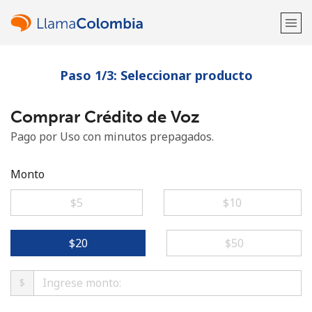
Paso 1/3: Seleccionar producto
¡Bienvenido!
Comprar Crédito de Voz
¿Ya tienes una cuenta?
Inicia sesión →
Pago por Uso con minutos prepagados.
Regístrate con
Monto
⁦$5⁩
⁦$10⁩
o
⁦$20⁩
⁦$50⁩
$