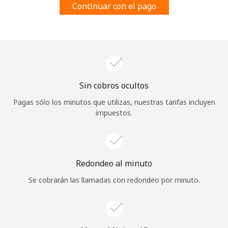
Continuar con el pago
Al abrir una cuenta en este sitio web, estoy de acuerdo con
estos
Términos y condiciones.
Únete
Sin cobros ocultos
¡Hola!
Pagas sólo los minutos que utilizas, nuestras tarifas incluyen
impuestos.
Inicia sesión o
REGÍSTRATE →
Redondeo al minuto
Se cobrarán las llamadas con redondeo por minuto.
¿Olvidaste tu contraseña? →