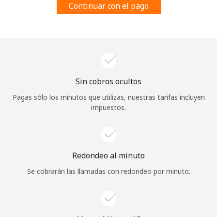
Continuar con el pago
Al abrir una cuenta en este sitio web, estoy de acuerdo con
estos
Términos y condiciones.
Únete
Sin cobros ocultos
¡Hola!
Pagas sólo los minutos que utilizas, nuestras tarifas incluyen
impuestos.
Inicia sesión o
REGÍSTRATE →
Redondeo al minuto
Se cobrarán las llamadas con redondeo por minuto.
¿Olvidaste tu contraseña? →