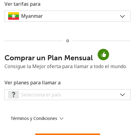
Ver tarifas para
o
No se ha creado una contraseña
Comprar un Plan Mensual
Mínimo 8 caracteres
Una letra mayúscula y una minúscula
Consigue la Mejor oferta para llamar a todo el mundo.
Un número
Un caracter especial
Ver planes para llamar a
Términos y Condiciones
Mantente en contacto para recibir nuestras mejores
ofertas.