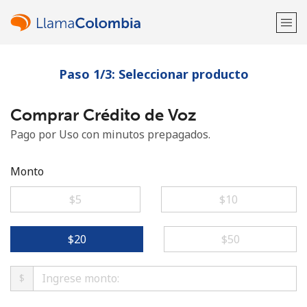
Paso 1/3: Seleccionar producto
¡Bienvenido!
Comprar Crédito de Voz
¿Ya tienes una cuenta?
Inicia sesión →
Pago por Uso con minutos prepagados.
Regístrate con
Monto
⁦$5⁩
⁦$10⁩
o
⁦$20⁩
⁦$50⁩
$