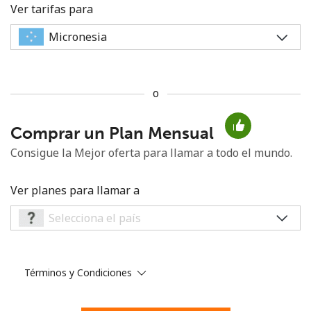
Ver tarifas para
o
No se ha creado una contraseña
Comprar un Plan Mensual
Mínimo 8 caracteres
Una letra mayúscula y una minúscula
Consigue la Mejor oferta para llamar a todo el mundo.
Un número
Un caracter especial
Ver planes para llamar a
Términos y Condiciones
Mantente en contacto para recibir nuestras mejores
ofertas.