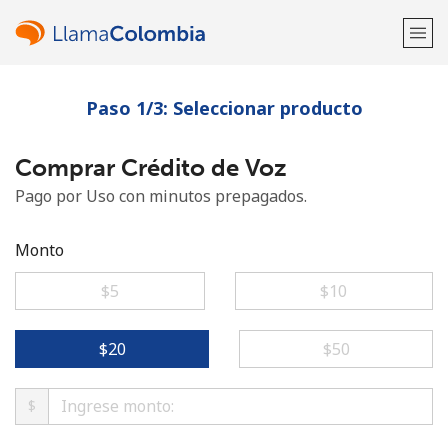
Paso 1/3: Seleccionar producto
¡Bienvenido!
Comprar Crédito de Voz
¿Ya tienes una cuenta?
Inicia sesión →
Pago por Uso con minutos prepagados.
Regístrate con
Monto
⁦$5⁩
⁦$10⁩
o
⁦$20⁩
⁦$50⁩
$