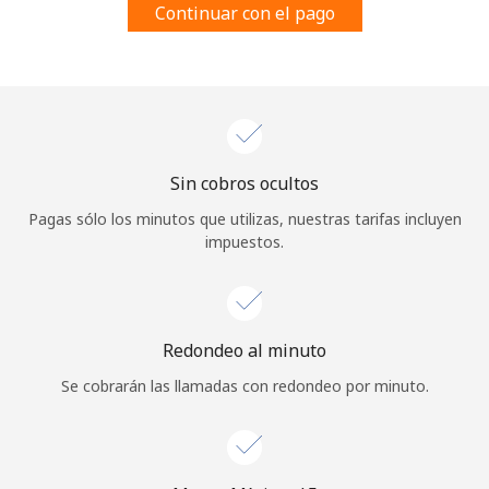
Continuar con el pago
Al abrir una cuenta en este sitio web, estoy de acuerdo con
estos
Términos y condiciones.
Únete
Sin cobros ocultos
¡Hola!
Pagas sólo los minutos que utilizas, nuestras tarifas incluyen
impuestos.
Inicia sesión o
REGÍSTRATE →
Redondeo al minuto
Se cobrarán las llamadas con redondeo por minuto.
¿Olvidaste tu contraseña? →