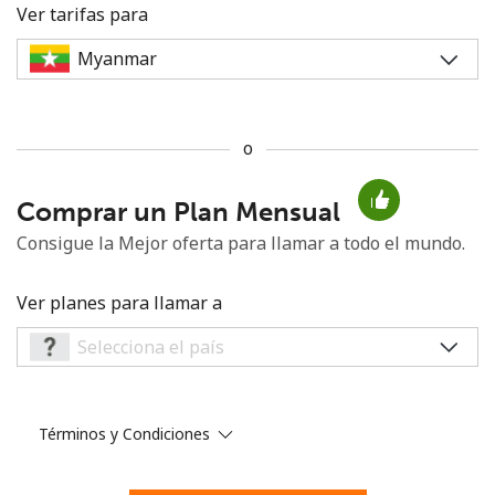
Ver tarifas para
o
No se ha creado una contraseña
Comprar un Plan Mensual
Mínimo 8 caracteres
Una letra mayúscula y una minúscula
Consigue la Mejor oferta para llamar a todo el mundo.
Un número
Un caracter especial
Ver planes para llamar a
Términos y Condiciones
Mantente en contacto para recibir nuestras mejores
ofertas.