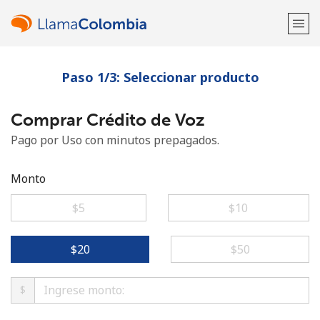
Paso 1/3: Seleccionar producto
¡Bienvenido!
Comprar Crédito de Voz
¿Ya tienes una cuenta?
Inicia sesión →
Pago por Uso con minutos prepagados.
Regístrate con
Monto
⁦$5⁩
⁦$10⁩
o
⁦$20⁩
⁦$50⁩
$