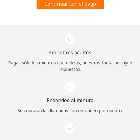
Continuar con el pago
Al abrir una cuenta en este sitio web, estoy de acuerdo con
estos
Términos y condiciones.
Únete
Sin cobros ocultos
¡Hola!
Pagas sólo los minutos que utilizas, nuestras tarifas incluyen
impuestos.
Inicia sesión o
REGÍSTRATE →
Redondeo al minuto
Se cobrarán las llamadas con redondeo por minuto.
¿Olvidaste tu contraseña? →