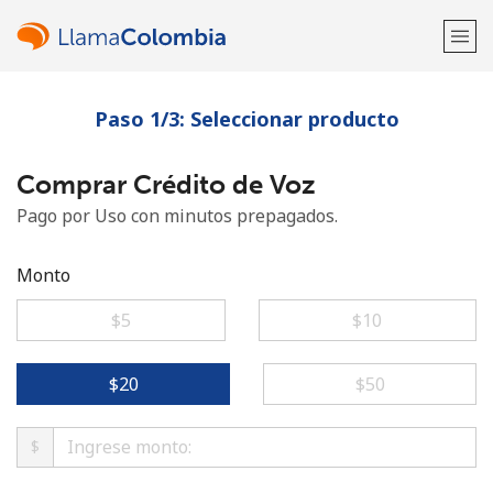
Paso 1/3: Seleccionar producto
¡Bienvenido!
Comprar Crédito de Voz
¿Ya tienes una cuenta?
Inicia sesión →
Pago por Uso con minutos prepagados.
Regístrate con
Monto
⁦$5⁩
⁦$10⁩
o
⁦$20⁩
⁦$50⁩
$