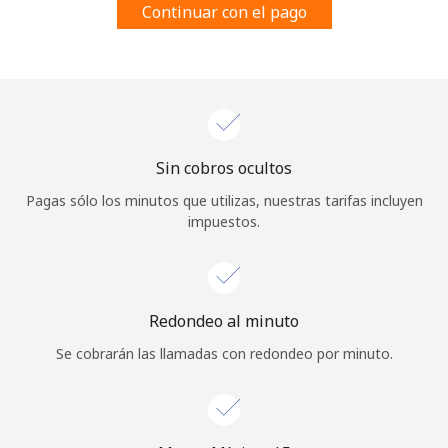
Continuar con el pago
Al abrir una cuenta en este sitio web, estoy de acuerdo con
estos
Términos y condiciones.
Únete
Sin cobros ocultos
¡Hola!
Pagas sólo los minutos que utilizas, nuestras tarifas incluyen
impuestos.
Inicia sesión o
REGÍSTRATE →
Redondeo al minuto
Se cobrarán las llamadas con redondeo por minuto.
¿Olvidaste tu contraseña? →