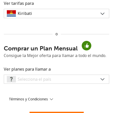
Ver tarifas para
o
No se ha creado una contraseña
Comprar un Plan Mensual
Mínimo 8 caracteres
Una letra mayúscula y una minúscula
Consigue la Mejor oferta para llamar a todo el mundo.
Un número
Un caracter especial
Ver planes para llamar a
Términos y Condiciones
Mantente en contacto para recibir nuestras mejores
ofertas.