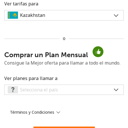
Ver tarifas para
o
No se ha creado una contraseña
Comprar un Plan Mensual
Mínimo 8 caracteres
Una letra mayúscula y una minúscula
Consigue la Mejor oferta para llamar a todo el mundo.
Un número
Un caracter especial
Ver planes para llamar a
Términos y Condiciones
Mantente en contacto para recibir nuestras mejores
ofertas.