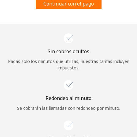
Continuar con el pago
Al abrir una cuenta en este sitio web, estoy de acuerdo con
estos
Términos y condiciones.
Únete
Sin cobros ocultos
¡Hola!
Pagas sólo los minutos que utilizas, nuestras tarifas incluyen
impuestos.
Inicia sesión o
REGÍSTRATE →
Redondeo al minuto
Se cobrarán las llamadas con redondeo por minuto.
¿Olvidaste tu contraseña? →