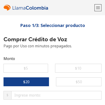
Paso 1/3: Seleccionar producto
¡Bienvenido!
Comprar Crédito de Voz
¿Ya tienes una cuenta?
Inicia sesión →
Pago por Uso con minutos prepagados.
Regístrate con
Monto
⁦$5⁩
⁦$10⁩
o
⁦$20⁩
⁦$50⁩
$