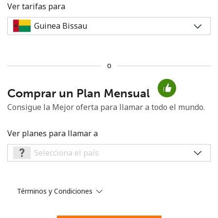
Ver tarifas para
o
No se ha creado una contraseña
Comprar un Plan Mensual
Mínimo 8 caracteres
Una letra mayúscula y una minúscula
Consigue la Mejor oferta para llamar a todo el mundo.
Un número
Un caracter especial
Ver planes para llamar a
Términos y Condiciones
Mantente en contacto para recibir nuestras mejores
ofertas.