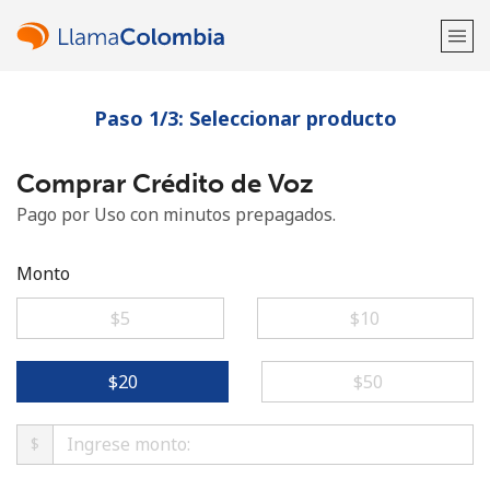
Paso 1/3: Seleccionar producto
¡Bienvenido!
Comprar Crédito de Voz
¿Ya tienes una cuenta?
Inicia sesión →
Pago por Uso con minutos prepagados.
Regístrate con
Monto
⁦$5⁩
⁦$10⁩
o
⁦$20⁩
⁦$50⁩
$