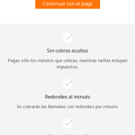
Continuar con el pago
Al abrir una cuenta en este sitio web, estoy de acuerdo con
estos
Términos y condiciones.
Únete
Sin cobros ocultos
¡Hola!
Pagas sólo los minutos que utilizas, nuestras tarifas incluyen
impuestos.
Inicia sesión o
REGÍSTRATE →
Redondeo al minuto
Se cobrarán las llamadas con redondeo por minuto.
¿Olvidaste tu contraseña? →