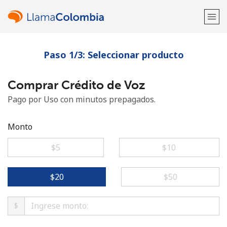
Paso 1/3: Seleccionar producto
¡Bienvenido!
Comprar Crédito de Voz
¿Ya tienes una cuenta?
Inicia sesión →
Pago por Uso con minutos prepagados.
Regístrate con
Monto
⁦$5⁩
⁦$10⁩
o
⁦$20⁩
⁦$50⁩
$