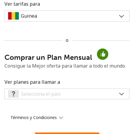
Ver tarifas para
o
No se ha creado una contraseña
Comprar un Plan Mensual
Mínimo 8 caracteres
Una letra mayúscula y una minúscula
Consigue la Mejor oferta para llamar a todo el mundo.
Un número
Un caracter especial
Ver planes para llamar a
Términos y Condiciones
Mantente en contacto para recibir nuestras mejores
ofertas.