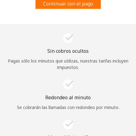
Continuar con el pago
Al abrir una cuenta en este sitio web, estoy de acuerdo con
estos
Términos y condiciones.
Únete
Sin cobros ocultos
¡Hola!
Pagas sólo los minutos que utilizas, nuestras tarifas incluyen
impuestos.
Inicia sesión o
REGÍSTRATE →
Redondeo al minuto
Se cobrarán las llamadas con redondeo por minuto.
¿Olvidaste tu contraseña? →