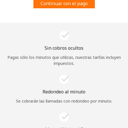
Continuar con el pago
Al abrir una cuenta en este sitio web, estoy de acuerdo con
estos
Términos y condiciones.
Únete
Sin cobros ocultos
¡Hola!
Pagas sólo los minutos que utilizas, nuestras tarifas incluyen
impuestos.
Inicia sesión o
REGÍSTRATE →
Redondeo al minuto
Se cobrarán las llamadas con redondeo por minuto.
¿Olvidaste tu contraseña? →