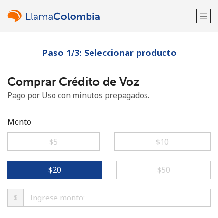
Paso 1/3: Seleccionar producto
¡Bienvenido!
Comprar Crédito de Voz
¿Ya tienes una cuenta?
Inicia sesión →
Pago por Uso con minutos prepagados.
Regístrate con
Monto
⁦$5⁩
⁦$10⁩
o
⁦$20⁩
⁦$50⁩
$