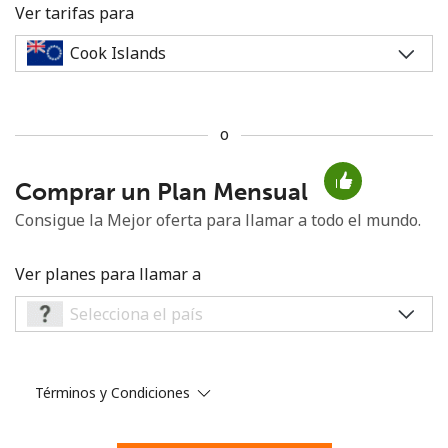
Ver tarifas para
o
No se ha creado una contraseña
Comprar un Plan Mensual
Mínimo 8 caracteres
Una letra mayúscula y una minúscula
Consigue la Mejor oferta para llamar a todo el mundo.
Un número
Un caracter especial
Ver planes para llamar a
Términos y Condiciones
Mantente en contacto para recibir nuestras mejores
ofertas.