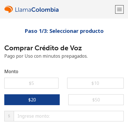
Paso 1/3: Seleccionar producto
¡Bienvenido!
Comprar Crédito de Voz
¿Ya tienes una cuenta?
Inicia sesión →
Pago por Uso con minutos prepagados.
Regístrate con
Monto
⁦$5⁩
⁦$10⁩
o
⁦$20⁩
⁦$50⁩
$