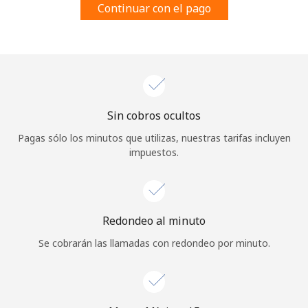
Continuar con el pago
Al abrir una cuenta en este sitio web, estoy de acuerdo con
estos
Términos y condiciones.
Únete
Sin cobros ocultos
¡Hola!
Pagas sólo los minutos que utilizas, nuestras tarifas incluyen
impuestos.
Inicia sesión o
REGÍSTRATE →
Redondeo al minuto
Se cobrarán las llamadas con redondeo por minuto.
¿Olvidaste tu contraseña? →