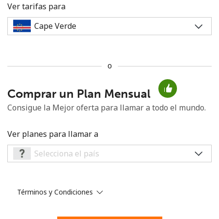
Ver tarifas para
o
No se ha creado una contraseña
Comprar un Plan Mensual
Mínimo 8 caracteres
Una letra mayúscula y una minúscula
Consigue la Mejor oferta para llamar a todo el mundo.
Un número
Un caracter especial
Ver planes para llamar a
Términos y Condiciones
Mantente en contacto para recibir nuestras mejores
ofertas.