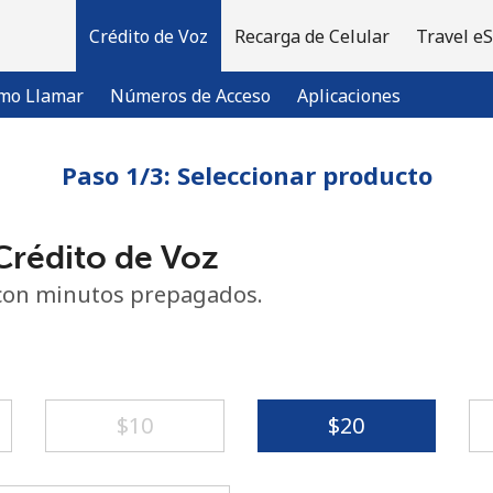
Crédito de Voz
Recarga de Celular
Travel e
mo Llamar
Números de Acceso
Aplicaciones
Paso 1/3: Seleccionar producto
¡Bienvenido!
rédito de Voz
¿Ya tienes una cuenta?
Inicia sesión →
con minutos prepagados.
Regístrate con
⁦$10⁩
⁦$20⁩