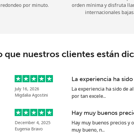
redondeo por minuto.
orden mínima y disfruta ll
internacionales bajas
¡Hola!
Inicia sesión o
REGÍSTRATE →
o que nuestros clientes están di
La experiencia ha sido 
La experiencia ha sido de al
July 16, 2026
¿Olvidaste tu contraseña? →
Migdalia Agostini
por tan excele...
Hay muy buenos precio
Iniciar Sesión
Hay muy buenos precios y of
December 4, 2025
Eugenia Bravo
muy bueno, n...