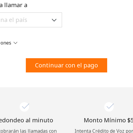
Un número
a llamar a
Un caracter especial
ciones
Mantente en contacto para recibir nuestras mejores
Continuar con el pago
ofertas.
Al abrir una cuenta en este sitio web, estoy de
acuerdo con estos
Términos y condiciones.
Únete
edondeo al minuto
Monto Mínimo ⁦$5
cobrarán las llamadas con
Intenta Crédito de Voz po