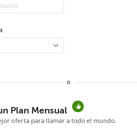
o
a
o
un Plan Mensual
No se ha creado una contraseña
jor oferta para llamar a todo el mundo.
Mínimo 8 caracteres
Una letra mayúscula y una minúscula