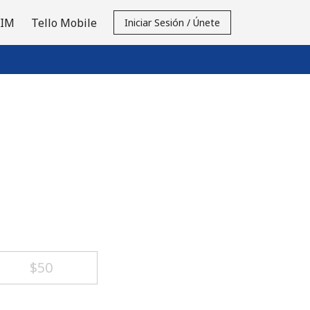
SIM
Tello Mobile
Iniciar Sesión / Únete
⁦$50⁩