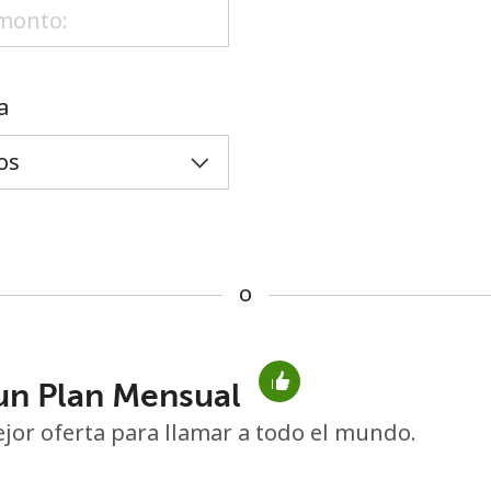
o
a
o
un Plan Mensual
No se ha creado una contraseña
jor oferta para llamar a todo el mundo.
Mínimo 8 caracteres
Una letra mayúscula y una minúscula