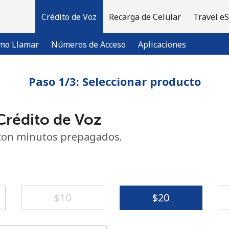
Crédito de Voz
Recarga de Celular
Travel e
mo Llamar
Números de Acceso
Aplicaciones
Paso 1/3: Seleccionar producto
¡Bienvenido!
rédito de Voz
¿Ya tienes una cuenta?
Inicia sesión →
con minutos prepagados.
Regístrate con
⁦$10⁩
⁦$20⁩