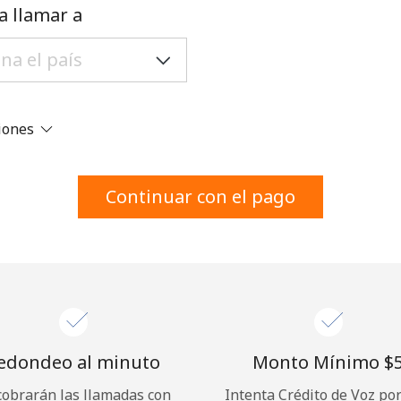
Un número
a llamar a
Un caracter especial
ciones
Mantente en contacto para recibir nuestras mejores
Continuar con el pago
ofertas.
Al abrir una cuenta en este sitio web, estoy de
acuerdo con estos
Términos y condiciones.
Únete
edondeo al minuto
Monto Mínimo ⁦$5
cobrarán las llamadas con
Intenta Crédito de Voz po