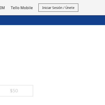
SIM
Tello Mobile
Iniciar Sesión / Únete
⁦$50⁩