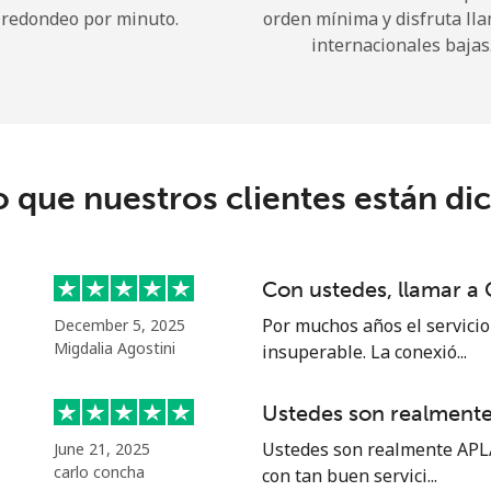
redondeo por minuto.
orden mínima y disfruta ll
internacionales bajas
¡Hola!
Inicia sesión o
REGÍSTRATE →
o que nuestros clientes están di
Con ustedes, llamar a
Por muchos años el servicio 
December 5, 2025
¿Olvidaste tu contraseña? →
Migdalia Agostini
insuperable. La conexió...
Ustedes son realmen
Iniciar Sesión
Ustedes son realmente APLA
June 21, 2025
carlo concha
con tan buen servici...