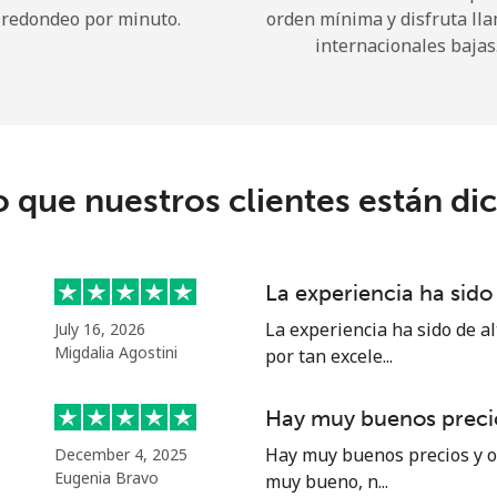
redondeo por minuto.
orden mínima y disfruta ll
internacionales bajas
¡Hola!
Inicia sesión o
REGÍSTRATE →
o que nuestros clientes están di
La experiencia ha sido 
La experiencia ha sido de al
July 16, 2026
¿Olvidaste tu contraseña? →
Migdalia Agostini
por tan excele...
Hay muy buenos precio
Iniciar Sesión
Hay muy buenos precios y of
December 4, 2025
Eugenia Bravo
muy bueno, n...