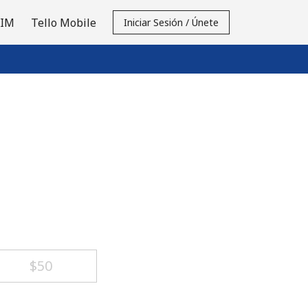
SIM
Tello Mobile
Iniciar Sesión / Únete
⁦$50⁩