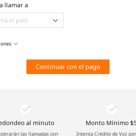
Un número
a llamar a
Un caracter especial
ciones
Mantente en contacto para recibir nuestras mejores
Continuar con el pago
ofertas.
Al abrir una cuenta en este sitio web, estoy de
acuerdo con estos
Términos y condiciones.
Únete
edondeo al minuto
Monto Mínimo ⁦$5
cobrarán las llamadas con
Intenta Crédito de Voz po