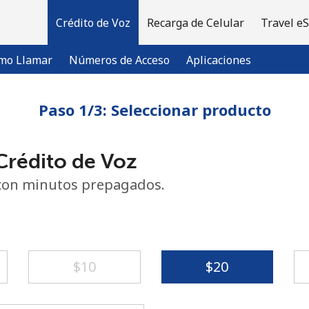
Crédito de Voz
Recarga de Celular
Travel e
mo Llamar
Números de Acceso
Aplicaciones
Paso 1/3: Seleccionar producto
¡Bienvenido!
rédito de Voz
¿Ya tienes una cuenta?
Inicia sesión →
con minutos prepagados.
Regístrate con
⁦$10⁩
⁦$20⁩