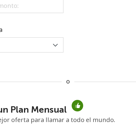
o
a
o
un Plan Mensual
No se ha creado una contraseña
jor oferta para llamar a todo el mundo.
Mínimo 8 caracteres
Una letra mayúscula y una minúscula