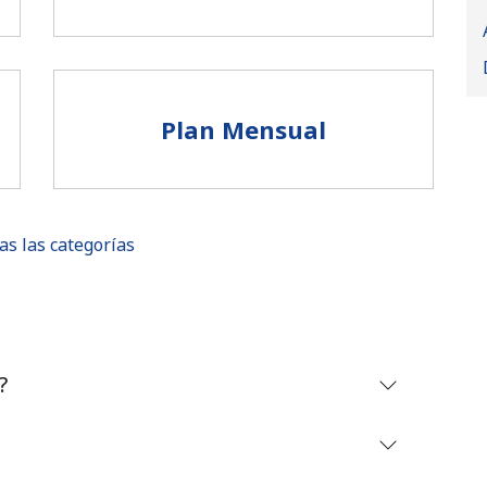
Plan Mensual
as las categorías
No se ha creado una contraseña
?
Mínimo 8 caracteres
Una letra mayúscula y una minúscula
Un número
Un caracter especial