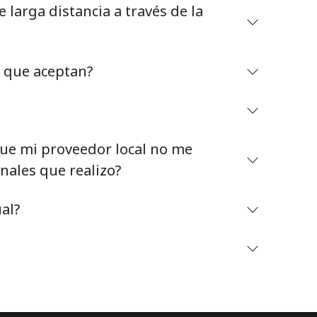
larga distancia a través de la
o que aceptan?
Mantente en contacto para recibir nuestras mejores
ofertas.
e mi proveedor local no me
Al abrir una cuenta en este sitio web, estoy de
nales que realizo?
acuerdo con estos
Términos y condiciones.
al?
Únete