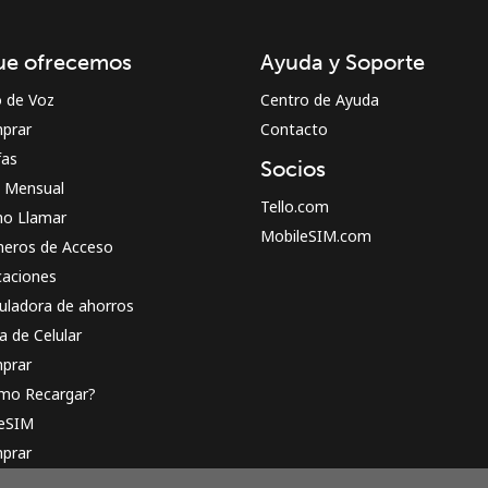
¡Hola!
ue ofrecemos
Ayuda y Soporte
Inicia sesión o
REGÍSTRATE →
o de Voz
Centro de Ayuda
prar
Contacto
fas
Socios
n Mensual
Tello.com
o Llamar
MobileSIM.com
eros de Acceso
caciones
¿Olvidaste tu contraseña? →
uladora de ahorros
a de Celular
prar
Iniciar Sesión
mo Recargar?
 eSIM
o
prar
o funciona