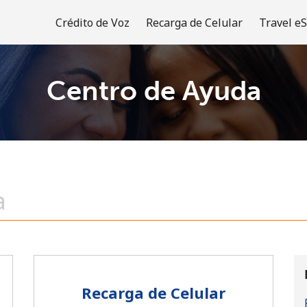
Crédito de Voz
Recarga de Celular
Travel e
Centro de Ayuda
¡Bienvenido!
¿Ya tienes una cuenta?
Inicia sesión →
Regístrate con
Recarga de Celular
o