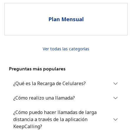
Al abrir una cuenta en este sitio web, estoy de acuerdo con
estos
Términos y condiciones.
Plan Mensual
Únete
Ver todas las categorías
¡Hola!
Preguntas más populares
Inicia sesión o
REGÍSTRATE →
¿Qué es la Recarga de Celulares?
¿Cómo realizo una llamada?
¿Cómo puedo hacer llamadas de larga
distancia a través de la aplicación
¿Olvidaste tu contraseña? →
KeepCalling?