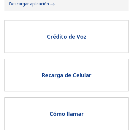
Descargar aplicación
Crédito de Voz
No se ha creado una contraseña
Mínimo 8 caracteres
Una letra mayúscula y una minúscula
Un número
Recarga de Celular
Un caracter especial
Cómo llamar
Mantente en contacto para recibir nuestras mejores
ofertas.