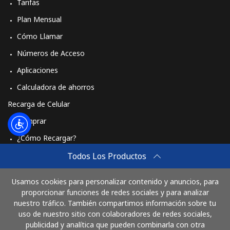
Tarifas
Plan Mensual
Cómo Llamar
Números de Acceso
Aplicaciones
Calculadora de ahorros
Recarga de Celular
Comprar
¿Cómo Recargar?
Travel eSIM
Todos Los Productos
Comprar
Usamos cookies para personalizar contenido y anuncios, para
Cómo funciona
proporcionar funciones de redes sociales y para analizar
nuestro tráfico. También compartimos información sobre tu
uso de nuestro sitio con colaboradores de redes sociales,
publicidad y analítica que pueden combinarla con otra
Paga con