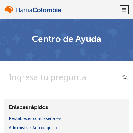
¡Bienvenido!
Centro de Ayuda
¿Ya tienes una cuenta?
Inicia sesión →
Regístrate con
o
Enlaces rápidos
Restablecer contraseña
Administrar Autopago