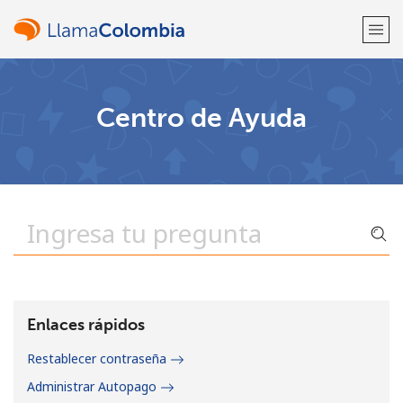
¡Bienvenido!
Centro de Ayuda
¿Ya tienes una cuenta?
Inicia sesión →
Regístrate con
o
Enlaces rápidos
Restablecer contraseña
Administrar Autopago