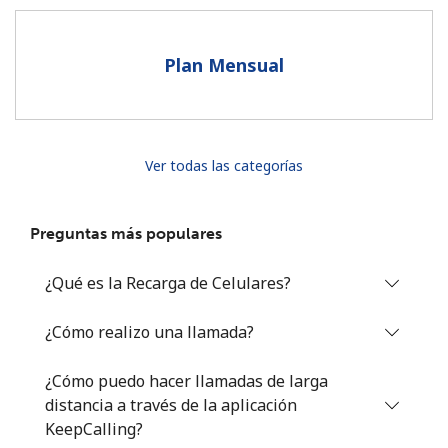
Al abrir una cuenta en este sitio web, estoy de acuerdo con
estos
Términos y condiciones.
Plan Mensual
Únete
Ver todas las categorías
¡Hola!
Preguntas más populares
Inicia sesión o
REGÍSTRATE →
¿Qué es la Recarga de Celulares?
¿Cómo realizo una llamada?
¿Cómo puedo hacer llamadas de larga
distancia a través de la aplicación
¿Olvidaste tu contraseña? →
KeepCalling?