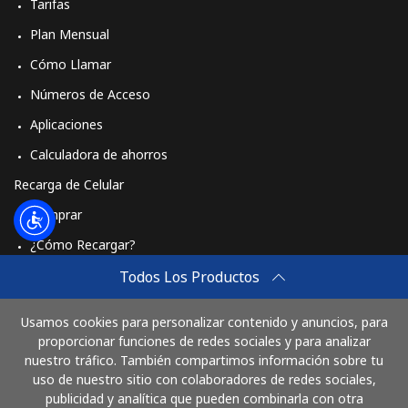
Tarifas
Plan Mensual
Cómo Llamar
Números de Acceso
Aplicaciones
Calculadora de ahorros
Recarga de Celular
Comprar
¿Cómo Recargar?
Travel eSIM
Todos Los Productos
Comprar
Usamos cookies para personalizar contenido y anuncios, para
Cómo funciona
proporcionar funciones de redes sociales y para analizar
nuestro tráfico. También compartimos información sobre tu
uso de nuestro sitio con colaboradores de redes sociales,
publicidad y analítica que pueden combinarla con otra
Paga con