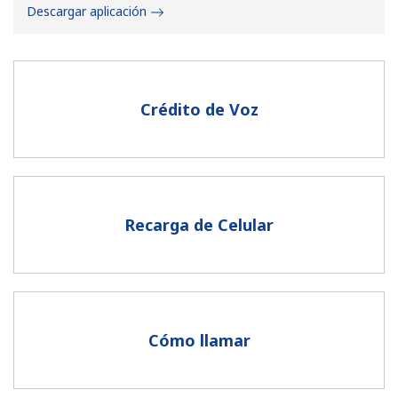
Descargar aplicación
Crédito de Voz
No se ha creado una contraseña
Mínimo 8 caracteres
Una letra mayúscula y una minúscula
Un número
Recarga de Celular
Un caracter especial
Cómo llamar
Mantente en contacto para recibir nuestras mejores
ofertas.