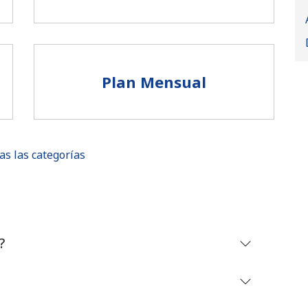
Plan Mensual
as las categorías
No se ha creado una contraseña
?
Mínimo 8 caracteres
Una letra mayúscula y una minúscula
Un número
Un caracter especial