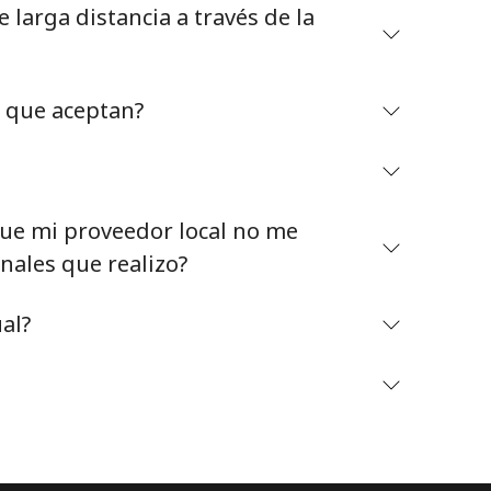
larga distancia a través de la
o que aceptan?
Mantente en contacto para recibir nuestras mejores
ofertas.
e mi proveedor local no me
Al abrir una cuenta en este sitio web, estoy de
nales que realizo?
acuerdo con estos
Términos y condiciones.
al?
Únete