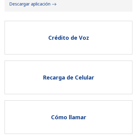
Descargar aplicación
Crédito de Voz
No se ha creado una contraseña
Mínimo 8 caracteres
Una letra mayúscula y una minúscula
Un número
Recarga de Celular
Un caracter especial
Cómo llamar
Mantente en contacto para recibir nuestras mejores
ofertas.