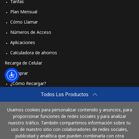
Tarifas
Plan Mensual
Cómo Llamar
Números de Acceso
Aplicaciones
Calculadora de ahorros
Recarga de Celular
Comprar
¿Cómo Recargar?
Travel eSIM
Todos Los Productos
Comprar
Usamos cookies para personalizar contenido y anuncios, para
Cómo funciona
proporcionar funciones de redes sociales y para analizar
nuestro tráfico. También compartimos información sobre tu
uso de nuestro sitio con colaboradores de redes sociales,
publicidad y analítica que pueden combinarla con otra
Paga con