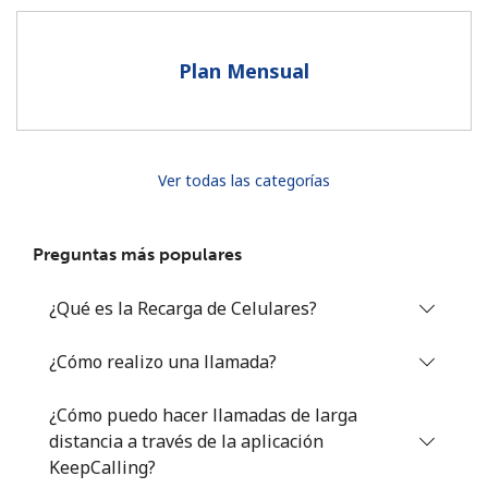
Al abrir una cuenta en este sitio web, estoy de acuerdo con
estos
Términos y condiciones.
Plan Mensual
Únete
Ver todas las categorías
¡Hola!
Preguntas más populares
Inicia sesión o
REGÍSTRATE →
¿Qué es la Recarga de Celulares?
¿Cómo realizo una llamada?
¿Cómo puedo hacer llamadas de larga
distancia a través de la aplicación
¿Olvidaste tu contraseña? →
KeepCalling?