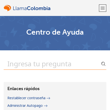
¡Bienvenido!
Centro de Ayuda
¿Ya tienes una cuenta?
Inicia sesión →
Regístrate con
o
Enlaces rápidos
Restablecer contraseña
Administrar Autopago