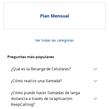
Al abrir una cuenta en este sitio web, estoy de acuerdo con
estos
Términos y condiciones.
Plan Mensual
Únete
Ver todas las categorías
¡Hola!
Preguntas más populares
Inicia sesión o
REGÍSTRATE →
¿Qué es la Recarga de Celulares?
¿Cómo realizo una llamada?
¿Cómo puedo hacer llamadas de larga
distancia a través de la aplicación
¿Olvidaste tu contraseña? →
KeepCalling?