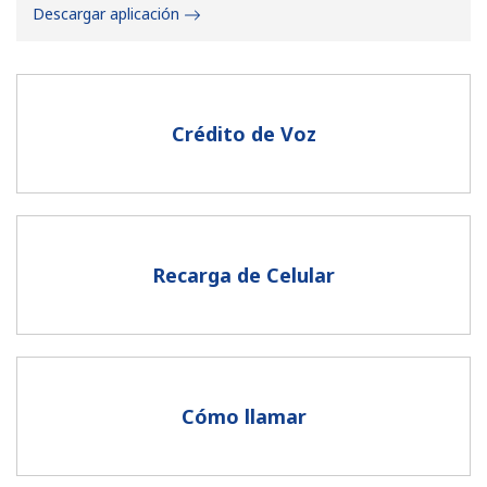
Descargar aplicación
Crédito de Voz
No se ha creado una contraseña
Mínimo 8 caracteres
Una letra mayúscula y una minúscula
Un número
Recarga de Celular
Un caracter especial
Cómo llamar
Mantente en contacto para recibir nuestras mejores
ofertas.