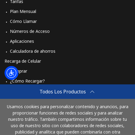
Tarifas
Plan Mensual
Cómo Llamar
Números de Acceso
Aplicaciones
Calculadora de ahorros
Recarga de Celular
Comprar
¿Cómo Recargar?
Travel eSIM
Todos Los Productos
Comprar
Usamos cookies para personalizar contenido y anuncios, para
Cómo funciona
proporcionar funciones de redes sociales y para analizar
nuestro tráfico. También compartimos información sobre tu
uso de nuestro sitio con colaboradores de redes sociales,
publicidad y analítica que pueden combinarla con otra
Paga con