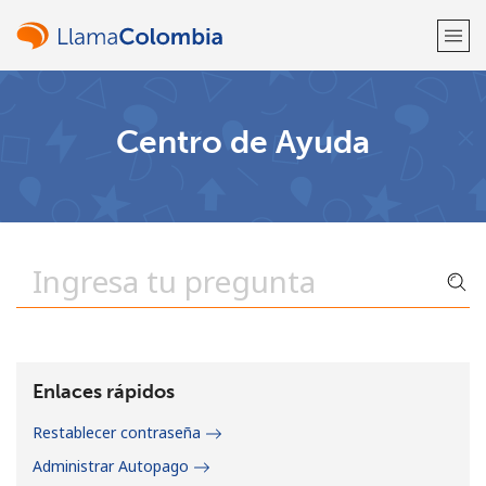
¡Bienvenido!
Centro de Ayuda
¿Ya tienes una cuenta?
Inicia sesión →
Regístrate con
o
Enlaces rápidos
Restablecer contraseña
Administrar Autopago