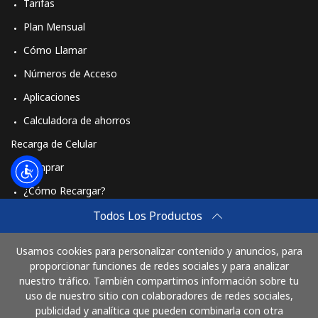
Tarifas
Plan Mensual
Cómo Llamar
Números de Acceso
Aplicaciones
Calculadora de ahorros
Recarga de Celular
Comprar
¿Cómo Recargar?
Travel eSIM
Todos Los Productos
Comprar
Usamos cookies para personalizar contenido y anuncios, para
Cómo funciona
proporcionar funciones de redes sociales y para analizar
nuestro tráfico. También compartimos información sobre tu
uso de nuestro sitio con colaboradores de redes sociales,
publicidad y analítica que pueden combinarla con otra
Paga con