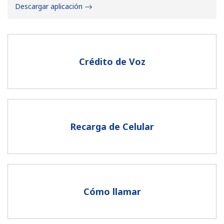
Descargar aplicación
Crédito de Voz
No se ha creado una contraseña
Mínimo 8 caracteres
Una letra mayúscula y una minúscula
Un número
Recarga de Celular
Un caracter especial
Cómo llamar
Mantente en contacto para recibir nuestras mejores
ofertas.