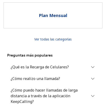
Al abrir una cuenta en este sitio web, estoy de acuerdo con
estos
Términos y condiciones.
Plan Mensual
Únete
Ver todas las categorías
¡Hola!
Preguntas más populares
Inicia sesión o
REGÍSTRATE →
¿Qué es la Recarga de Celulares?
¿Cómo realizo una llamada?
¿Cómo puedo hacer llamadas de larga
distancia a través de la aplicación
¿Olvidaste tu contraseña? →
KeepCalling?