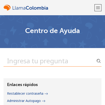
¡Bienvenido!
Centro de Ayuda
¿Ya tienes una cuenta?
Inicia sesión →
Regístrate con
o
Enlaces rápidos
Restablecer contraseña
Administrar Autopago