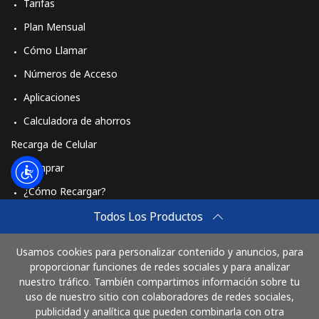
Tarifas
Plan Mensual
Cómo Llamar
Números de Acceso
Aplicaciones
Calculadora de ahorros
Recarga de Celular
Comprar
¿Cómo Recargar?
Travel eSIM
Todos Los Productos
Comprar
Usamos cookies para personalizar contenido y anuncios, para
Cómo funciona
proporcionar funciones de redes sociales y para analizar
nuestro tráfico. También compartimos información sobre tu
uso de nuestro sitio con colaboradores de redes sociales,
publicidad y analítica que pueden combinarla con otra
Paga con