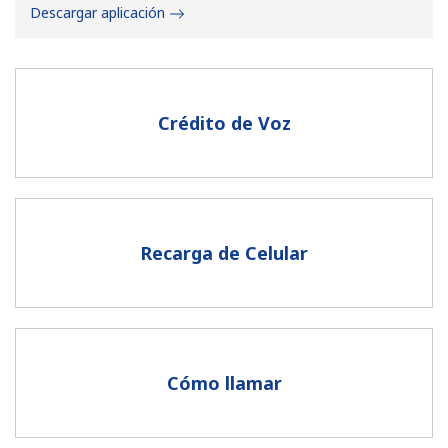
Descargar aplicación
Crédito de Voz
No se ha creado una contraseña
Mínimo 8 caracteres
Una letra mayúscula y una minúscula
Un número
Recarga de Celular
Un caracter especial
Cómo llamar
Mantente en contacto para recibir nuestras mejores
ofertas.