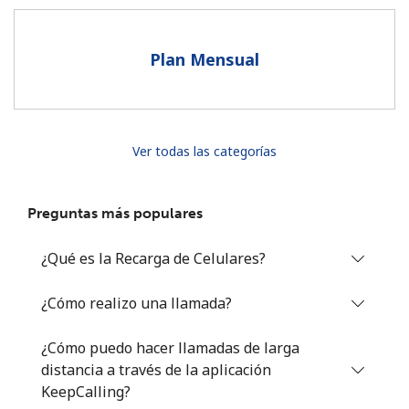
Al abrir una cuenta en este sitio web, estoy de acuerdo con
estos
Términos y condiciones.
Plan Mensual
Únete
Ver todas las categorías
¡Hola!
Preguntas más populares
Inicia sesión o
REGÍSTRATE →
¿Qué es la Recarga de Celulares?
¿Cómo realizo una llamada?
¿Cómo puedo hacer llamadas de larga
distancia a través de la aplicación
¿Olvidaste tu contraseña? →
KeepCalling?