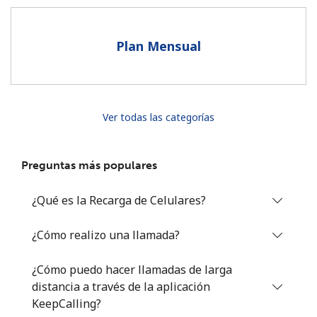
Al abrir una cuenta en este sitio web, estoy de acuerdo con
estos
Términos y condiciones.
Plan Mensual
Únete
Ver todas las categorías
¡Hola!
Preguntas más populares
Inicia sesión o
REGÍSTRATE →
¿Qué es la Recarga de Celulares?
¿Cómo realizo una llamada?
¿Cómo puedo hacer llamadas de larga
distancia a través de la aplicación
¿Olvidaste tu contraseña? →
KeepCalling?