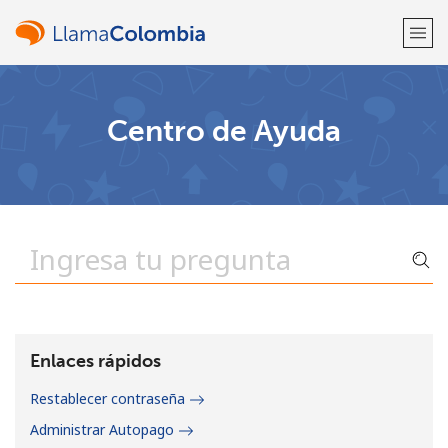
¡Bienvenido!
Centro de Ayuda
¿Ya tienes una cuenta?
Inicia sesión →
Regístrate con
o
Enlaces rápidos
Restablecer contraseña
Administrar Autopago