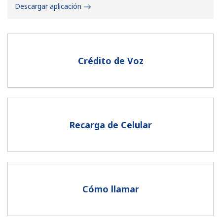
Descargar aplicación
Crédito de Voz
No se ha creado una contraseña
Mínimo 8 caracteres
Una letra mayúscula y una minúscula
Un número
Recarga de Celular
Un caracter especial
Cómo llamar
Mantente en contacto para recibir nuestras mejores
ofertas.