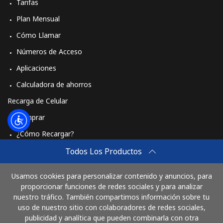
Tarifas
Plan Mensual
Cómo Llamar
Números de Acceso
Aplicaciones
Calculadora de ahorros
Recarga de Celular
Comprar
¿Cómo Recargar?
Travel eSIM
Todos Los Productos
Comprar
Usamos cookies para personalizar contenido y anuncios, para
Cómo funciona
proporcionar funciones de redes sociales y para analizar
nuestro tráfico. También compartimos información sobre tu
uso de nuestro sitio con colaboradores de redes sociales,
publicidad y analítica que pueden combinarla con otra
Paga con