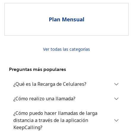
Al abrir una cuenta en este sitio web, estoy de acuerdo con
estos
Términos y condiciones.
Plan Mensual
Únete
Ver todas las categorías
¡Hola!
Preguntas más populares
Inicia sesión o
REGÍSTRATE →
¿Qué es la Recarga de Celulares?
¿Cómo realizo una llamada?
¿Cómo puedo hacer llamadas de larga
distancia a través de la aplicación
¿Olvidaste tu contraseña? →
KeepCalling?