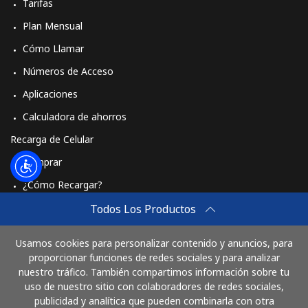
Tarifas
Plan Mensual
Cómo Llamar
Números de Acceso
Aplicaciones
Calculadora de ahorros
Recarga de Celular
Comprar
¿Cómo Recargar?
Travel eSIM
Todos Los Productos
Comprar
Usamos cookies para personalizar contenido y anuncios, para
Cómo funciona
proporcionar funciones de redes sociales y para analizar
nuestro tráfico. También compartimos información sobre tu
uso de nuestro sitio con colaboradores de redes sociales,
publicidad y analítica que pueden combinarla con otra
Paga con