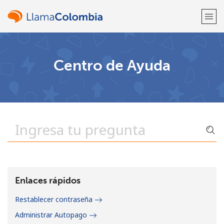
¡Bienvenido!
Centro de Ayuda
¿Ya tienes una cuenta?
Inicia sesión →
Regístrate con
o
Enlaces rápidos
Restablecer contraseña
Administrar Autopago