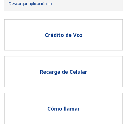
Descargar aplicación
Crédito de Voz
No se ha creado una contraseña
Mínimo 8 caracteres
Una letra mayúscula y una minúscula
Un número
Recarga de Celular
Un caracter especial
Cómo llamar
Mantente en contacto para recibir nuestras mejores
ofertas.