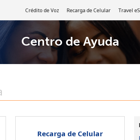
Crédito de Voz
Recarga de Celular
Travel e
Centro de Ayuda
¡Bienvenido!
¿Ya tienes una cuenta?
Inicia sesión →
Regístrate con
Recarga de Celular
o