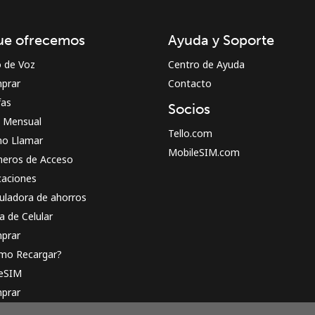
¡Hola!
ue ofrecemos
Ayuda y Soporte
Inicia sesión o
REGÍSTRATE →
o de Voz
Centro de Ayuda
prar
Contacto
fas
Socios
n Mensual
Tello.com
o Llamar
MobileSIM.com
eros de Acceso
caciones
¿Olvidaste tu contraseña? →
uladora de ahorros
a de Celular
prar
Iniciar Sesión
mo Recargar?
 eSIM
o
prar
o funciona