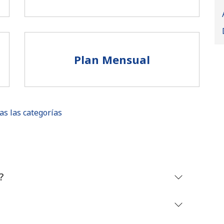
Plan Mensual
as las categorías
No se ha creado una contraseña
?
Mínimo 8 caracteres
Una letra mayúscula y una minúscula
Un número
Un caracter especial