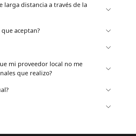
larga distancia a través de la
o que aceptan?
Mantente en contacto para recibir nuestras mejores
ofertas.
e mi proveedor local no me
Al abrir una cuenta en este sitio web, estoy de
nales que realizo?
acuerdo con estos
Términos y condiciones.
al?
Únete