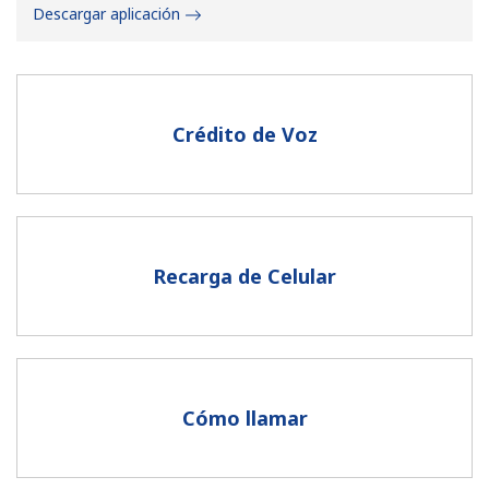
Descargar aplicación
Crédito de Voz
No se ha creado una contraseña
Mínimo 8 caracteres
Una letra mayúscula y una minúscula
Un número
Recarga de Celular
Un caracter especial
Cómo llamar
Mantente en contacto para recibir nuestras mejores
ofertas.