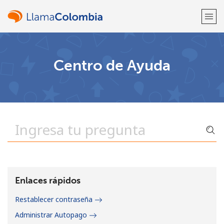
¡Bienvenido!
Centro de Ayuda
¿Ya tienes una cuenta?
Inicia sesión →
Regístrate con
o
Enlaces rápidos
Restablecer contraseña
Administrar Autopago