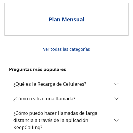
Al abrir una cuenta en este sitio web, estoy de acuerdo con
estos
Términos y condiciones.
Plan Mensual
Únete
Ver todas las categorías
¡Hola!
Preguntas más populares
Inicia sesión o
REGÍSTRATE →
¿Qué es la Recarga de Celulares?
¿Cómo realizo una llamada?
¿Cómo puedo hacer llamadas de larga
distancia a través de la aplicación
¿Olvidaste tu contraseña? →
KeepCalling?