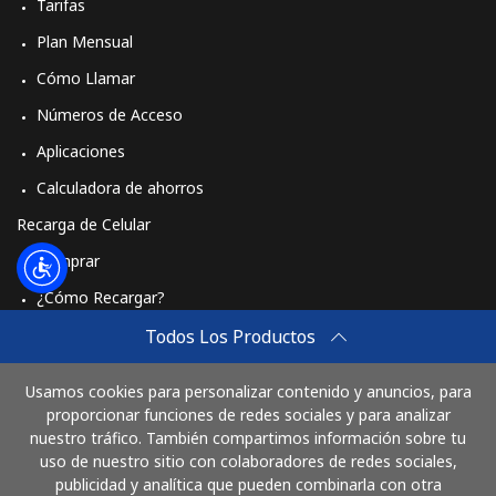
Tarifas
Plan Mensual
Cómo Llamar
Números de Acceso
Aplicaciones
Calculadora de ahorros
Recarga de Celular
Comprar
¿Cómo Recargar?
Travel eSIM
Todos Los Productos
Comprar
Usamos cookies para personalizar contenido y anuncios, para
Cómo funciona
proporcionar funciones de redes sociales y para analizar
nuestro tráfico. También compartimos información sobre tu
uso de nuestro sitio con colaboradores de redes sociales,
publicidad y analítica que pueden combinarla con otra
Paga con