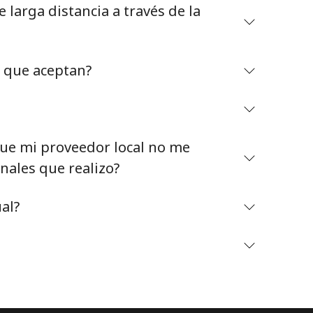
larga distancia a través de la
o que aceptan?
Mantente en contacto para recibir nuestras mejores
ofertas.
e mi proveedor local no me
Al abrir una cuenta en este sitio web, estoy de
nales que realizo?
acuerdo con estos
Términos y condiciones.
al?
Únete