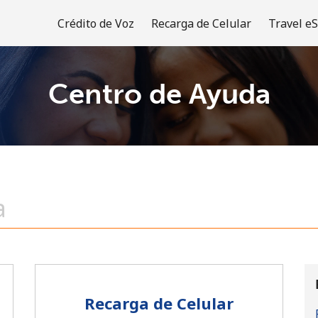
Crédito de Voz
Recarga de Celular
Travel e
Centro de Ayuda
¡Bienvenido!
¿Ya tienes una cuenta?
Inicia sesión →
Regístrate con
Recarga de Celular
o