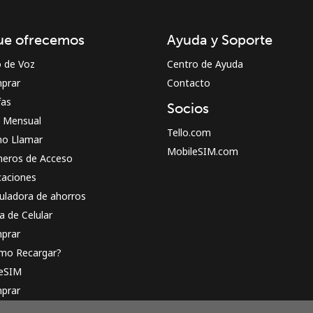
¡Hola!
ue ofrecemos
Ayuda y Soporte
Inicia sesión o
REGÍSTRATE →
o de Voz
Centro de Ayuda
prar
Contacto
fas
Socios
n Mensual
Tello.com
o Llamar
MobileSIM.com
eros de Acceso
caciones
¿Olvidaste tu contraseña? →
uladora de ahorros
a de Celular
prar
Iniciar Sesión
mo Recargar?
 eSIM
o
prar
o funciona