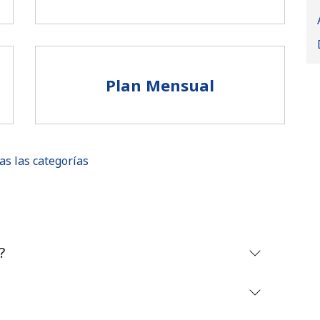
Plan Mensual
as las categorías
No se ha creado una contraseña
?
Mínimo 8 caracteres
Una letra mayúscula y una minúscula
Un número
Un caracter especial