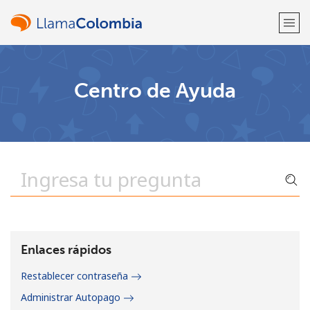
¡Bienvenido!
Centro de Ayuda
¿Ya tienes una cuenta?
Inicia sesión →
Regístrate con
o
Enlaces rápidos
Restablecer contraseña
Administrar Autopago