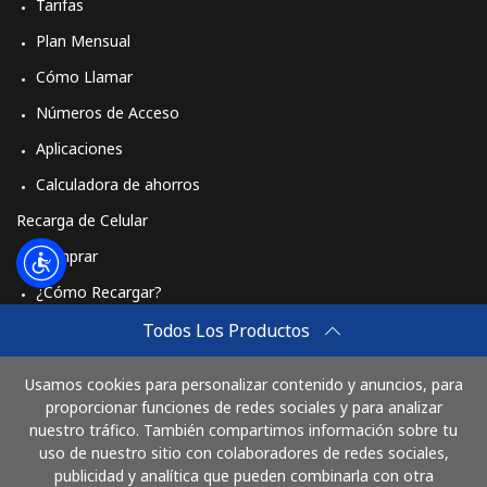
Tarifas
Plan Mensual
Cómo Llamar
Números de Acceso
Aplicaciones
Calculadora de ahorros
Recarga de Celular
Comprar
¿Cómo Recargar?
Travel eSIM
Todos Los Productos
Comprar
Usamos cookies para personalizar contenido y anuncios, para
Cómo funciona
proporcionar funciones de redes sociales y para analizar
nuestro tráfico. También compartimos información sobre tu
uso de nuestro sitio con colaboradores de redes sociales,
publicidad y analítica que pueden combinarla con otra
Paga con