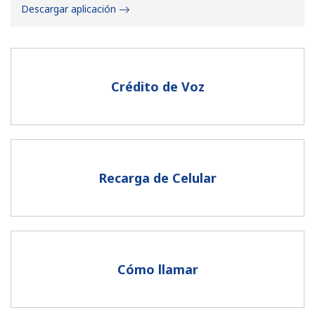
Descargar aplicación
Crédito de Voz
No se ha creado una contraseña
Mínimo 8 caracteres
Una letra mayúscula y una minúscula
Un número
Recarga de Celular
Un caracter especial
Cómo llamar
Mantente en contacto para recibir nuestras mejores
ofertas.