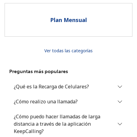
Al abrir una cuenta en este sitio web, estoy de acuerdo con
estos
Términos y condiciones.
Plan Mensual
Únete
Ver todas las categorías
¡Hola!
Preguntas más populares
Inicia sesión o
REGÍSTRATE →
¿Qué es la Recarga de Celulares?
¿Cómo realizo una llamada?
¿Cómo puedo hacer llamadas de larga
distancia a través de la aplicación
¿Olvidaste tu contraseña? →
KeepCalling?