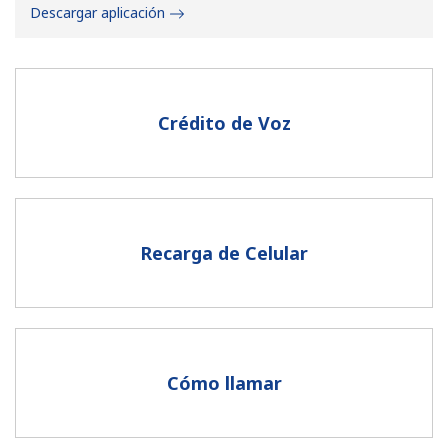
Descargar aplicación
Crédito de Voz
No se ha creado una contraseña
Mínimo 8 caracteres
Una letra mayúscula y una minúscula
Un número
Recarga de Celular
Un caracter especial
Cómo llamar
Mantente en contacto para recibir nuestras mejores
ofertas.