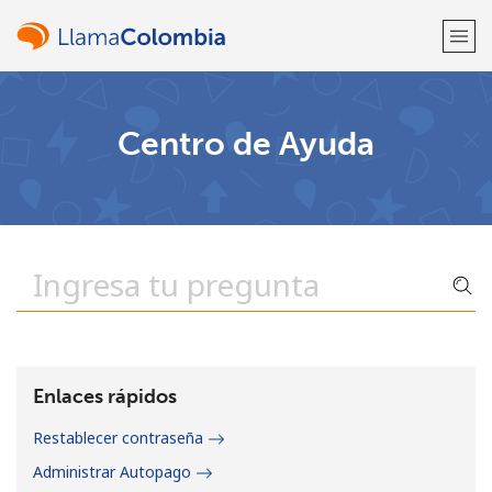
¡Bienvenido!
Centro de Ayuda
¿Ya tienes una cuenta?
Inicia sesión →
Regístrate con
o
Enlaces rápidos
Restablecer contraseña
Administrar Autopago