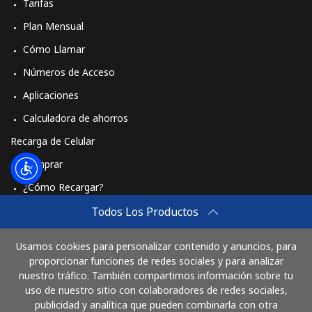
Tarifas
Plan Mensual
Cómo Llamar
Números de Acceso
Aplicaciones
Calculadora de ahorros
Recarga de Celular
Comprar
¿Cómo Recargar?
Travel eSIM
Todos Los Productos
Comprar
Usamos cookies para personalizar contenido y anuncios, para
Cómo funciona
proporcionar funciones de redes sociales y para analizar
nuestro tráfico. También compartimos información sobre tu
uso de nuestro sitio con colaboradores de redes sociales,
publicidad y analítica que pueden combinarla con otra
Paga con