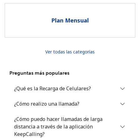
Al abrir una cuenta en este sitio web, estoy de acuerdo con
estos
Términos y condiciones.
Plan Mensual
Únete
Ver todas las categorías
¡Hola!
Preguntas más populares
Inicia sesión o
REGÍSTRATE →
¿Qué es la Recarga de Celulares?
¿Cómo realizo una llamada?
¿Cómo puedo hacer llamadas de larga
distancia a través de la aplicación
¿Olvidaste tu contraseña? →
KeepCalling?