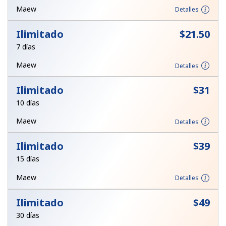
Maew
Detalles
Iniciar Sesión
Ilimitado
⁦$21.50⁩
o
7 días
Maew
Detalles
Continuar con
Ilimitado
⁦$31⁩
10 días
Maew
Detalles
Ilimitado
⁦$39⁩
15 días
Maew
Detalles
Ilimitado
⁦$49⁩
30 días