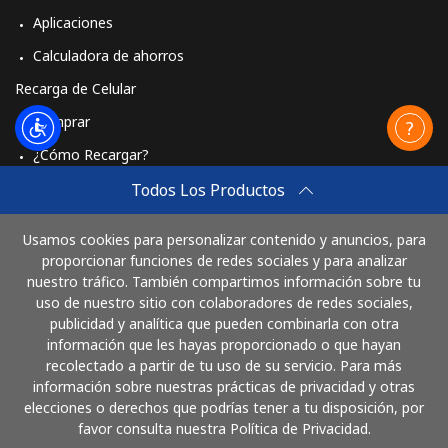
Aplicaciones
Calculadora de ahorros
Recarga de Celular
Comprar
¿Cómo Recargar?
Travel eSIM
Todos Los Productos
Comprar
Usamos cookies para personalizar contenido y anuncios, para
Cómo funciona
proporcionar funciones de redes sociales y para analizar
nuestro tráfico. También compartimos información sobre tu
uso de nuestro sitio con colaboradores de redes sociales,
publicidad y analítica que pueden combinarla con otra
Paga con
información que les hayas proporcionado o que hayan
recolectado a partir de tu uso de su servicio. Para más
información sobre nuestras prácticas de privacidad y otras
elecciones o derechos que podrías tener a tu disposición, por
favor consulta nuestra Política de Privacidad.