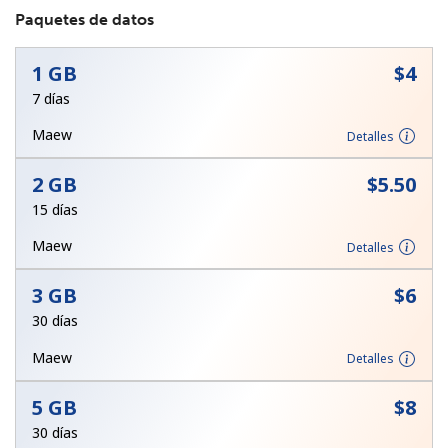
Paquetes de datos
1 GB
⁦$4⁩
7 días
Maew
Detalles
No se ha creado una contraseña
2 GB
⁦$5.50⁩
Mínimo 8 caracteres
15 días
Una letra mayúscula y una minúscula
Un número
Maew
Detalles
Un caracter especial
3 GB
⁦$6⁩
30 días
Maew
Detalles
5 GB
⁦$8⁩
Mantente en contacto para recibir nuestras mejores
ofertas.
30 días