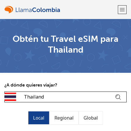
¡Bienvenido!
Obtén tu Travel eSIM para
Thailand
¿Ya tienes una cuenta?
Inicia sesión →
Regístrate con
¿A dónde quieres viajar?
o
Local
Regional
Global